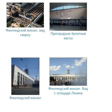
Финляндский вокзал, вид
Пригородные билетные
сверху
кассы
Финляндский вокзал. Вид
с площади Ленина
Финляндский вокзал