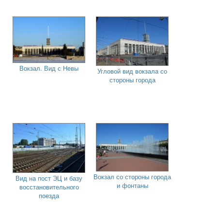
Вокзал. Вид с Невы
Угловой вид вокзала со
стороны города
Вокзал со стороны города
Вид на пост ЭЦ и базу
и фонтаны
восстановительного
поезда