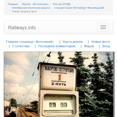
Главная
Проект «Фотолинии»
Россия (РЖД)
Октябрьская железная дорога
станция Санкт-Петербург-Финляндский
Табло второгу пути
Railwayz.info
Toggle
navigatio
Главная страница «Фотолиний»
Карта дороги
Новые фото
Статистика
Последние комментарии
Форум
Вход