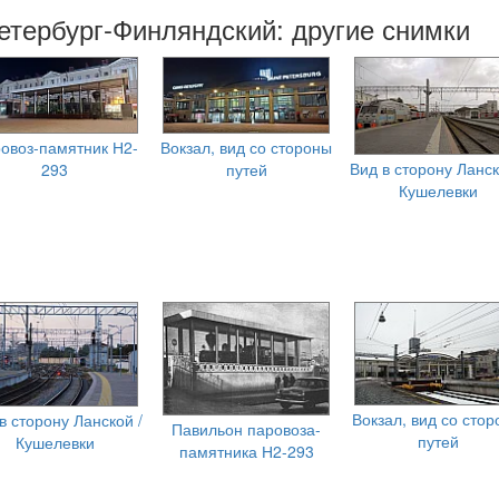
етербург-Финляндский: другие снимки
овоз-памятник Н2-
Вокзал, вид со стороны
Вид в сторону Ланск
293
путей
Кушелевки
Вокзал, вид со сто
в сторону Ланской /
Павильон паровоза-
путей
Кушелевки
памятника Н2-293