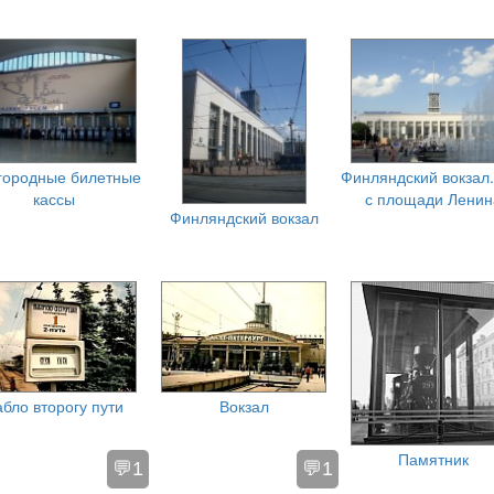
городные билетные
Финляндский вокзал.
кассы
с площади Ленин
Финляндский вокзал
абло второгу пути
Вокзал
Памятник
💬1
💬1