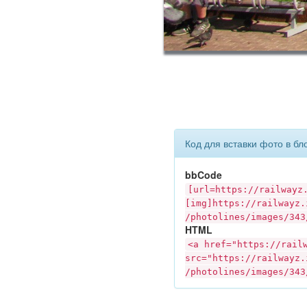
Код для вставки фото в бл
bbCode
[url=https://
railwayz
[img]https://
railwayz.
/photolines/images/343
HTML
<a href="https://
rail
src="https://
railwayz.
/photolines/images/343