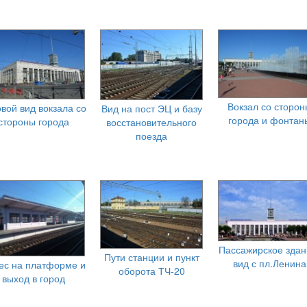
Вокзал со сторон
овой вид вокзала со
Вид на пост ЭЦ и базу
города и фонтан
стороны города
восстановительного
поезда
Пассажирское здан
Пути станции и пункт
вид с пл.Ленина
ес на платформе и
оборота ТЧ-20
выход в город