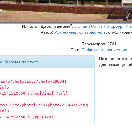
Начало "Дороги жизни"
,
станция Санкт-Петербург-Фи
Автор:
Удалённый пользователь
, опубликова
Просмотров: 2731
Тэги:
Таблички и расписания
Пока нет коммен
ог, форум или отчёт
Для размещений
.info
/photolines/photo/29664]
info
/1341510550_s.jpg[/img][/url]
wayz.info
/photolines/photo/29664"><img
info
/1341510550_s.jpg"></a>