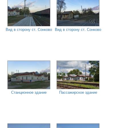
Вид в сторону ст. Сонково
Вид в сторону ст. Сонково
Станционное здание
Пассажирское здание