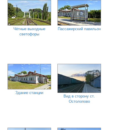
Чётные выходные
Пассажирский павильон
светофоры
Здание станции
Вид в сторону ст.
Остолопово