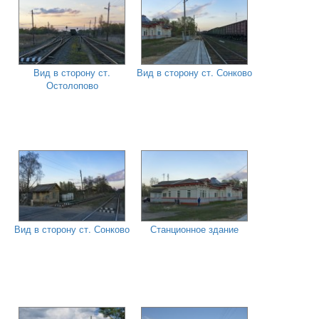
Вид в сторону ст.
Вид в сторону ст. Сонково
Остолопово
Вид в сторону ст. Сонково
Станционное здание