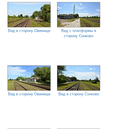
Вид в сторону Овинище
Вид с платформы в
сторону Сонково
Вид в сторону Овинище
Вид в сторону Сонково