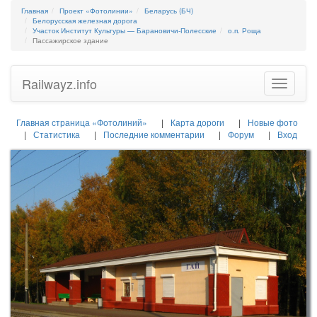
Главная
Проект «Фотолинии»
Беларусь (БЧ)
Белорусская железная дорога
Участок Институт Культуры — Барановичи-Полесские
о.п. Роща
Пассажирское здание
Railwayz.info
Toggle
navigatio
Главная страница «Фотолиний»
Карта дороги
Новые фото
Статистика
Последние комментарии
Форум
Вход