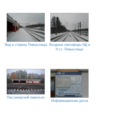
Вид в сторону Помыслища
Входные светофоры НД и
Н ст. Помыслище
Пассажирский павильон
Информационная доска