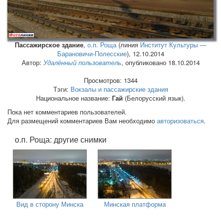
Пассажирское здание
,
о.п. Роща
(линия
Институт Культуры —
Барановичи-Полесские
),
12.10.2014
Автор:
Удалённый пользователь
, опубликовано 18.10.2014
Просмотров: 1344
Тэги:
Вокзалы и пассажирские здания
Национальное название:
Гай
(Белорусский язык).
Пока нет комментариев пользователей.
Для размещений комментариев Вам необходимо
авторизоваться
.
о.п. Роща: другие снимки
Вид в сторону Минска
Минская платформа