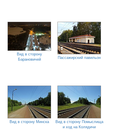
Вид в сторону
Пассажирский павильон
Барановичей
Вид в сторону Минска
Вид в сторону Помыслища
и ход на Колядичи