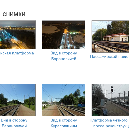
е снимки
нская платформа
Вид в сторону
Пассажирский пави
Барановичей
Вид в сторону
Вид в сторону
Платформа чётного 
Барановичей
Курасовщины
после реконструкц