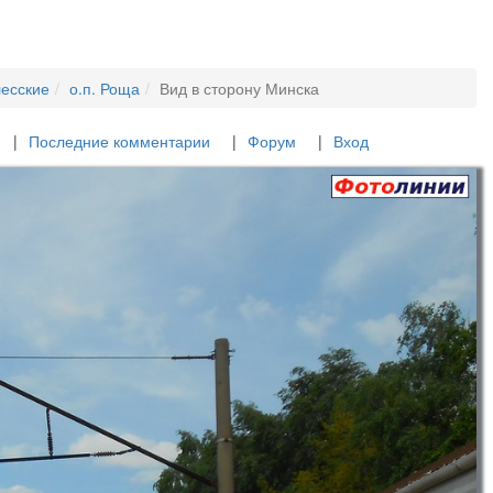
лесские
о.п. Роща
Вид в сторону Минска
Последние комментарии
Форум
Вход