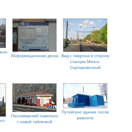
льон
Информационная доска
Вид с перрона в сторону
станции Минск-
Сортировочный
Путейское здание после
Пассажирский павильон
ремонта
ого
с новой табличкой