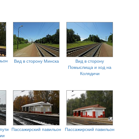
льон
Вид в сторону Минска
Вид в сторону
Помыслища и ход на
Колядичи
пути
Пассажирский павильон
Пассажирский павильон
ии