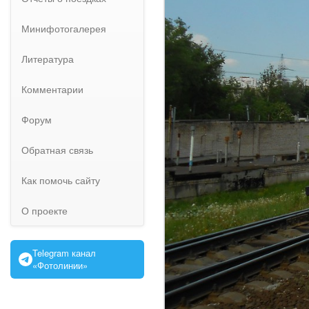
Минифотогалерея
Литература
Комментарии
Форум
Обратная связь
Как помочь сайту
О проекте
Telegram канал
«Фотолинии»