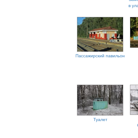
в ул
Пассажирский павильон
Туалет