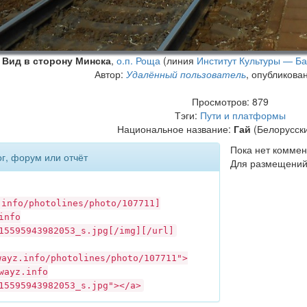
Вид в сторону Минска
,
о.п. Роща
(линия
Институт Культуры — Б
Автор:
Удалённый пользователь
, опубликова
Просмотров: 879
Тэги:
Пути и платформы
Национальное название:
Гай
(Белорусски
Пока нет коммен
ог, форум или отчёт
Для размещений
.info
/photolines/photo/107711]
info
15595943982053_s.jpg[/img][/url]
wayz.info
/photolines/photo/107711">
wayz.info
15595943982053_s.jpg"></a>