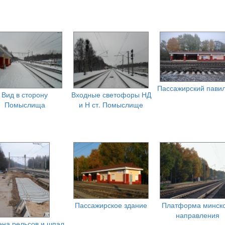
Пассажирский пави
Вид в сторону
Входные светофоры НД
Помыслища
и Н ст. Помыслище
Пассажирское здание
Платформа минск
направления
ена рельсов и шпал