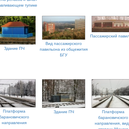
авливающем тупике
Пассажирский пави
Вид пассажирского
Здание ПЧ
павильона из общежития
БГУ
Платформа
Здание ПЧ
Платформа
барановичского
барановичского
направления
направления, вид
сторону Минска