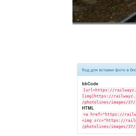
Код для вставки фото в бл
bbCode
[url=https://
railwayz
[img]https://
railwayz.
/photolines/images/37/
HTML
<a href="https://
rail
<img src="https://
rail
/photolines/images/37/