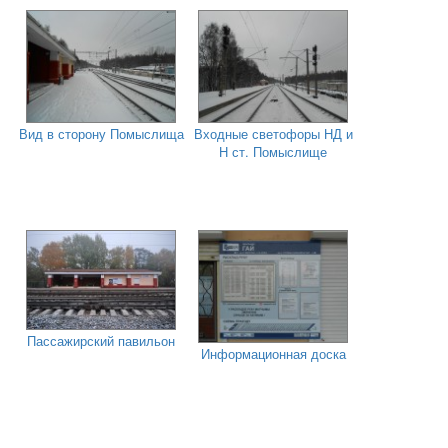
Вид в сторону Помыслища
Входные светофоры НД и
Н ст. Помыслище
Пассажирский павильон
Информационная доска