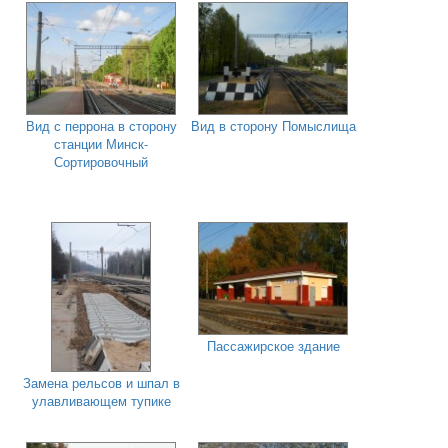
Вид с перрона в сторону
Вид в сторону Помыслища
станции Минск-
Сортировочный
Пассажирское здание
Замена рельсов и шпал в
улавливающем тупике