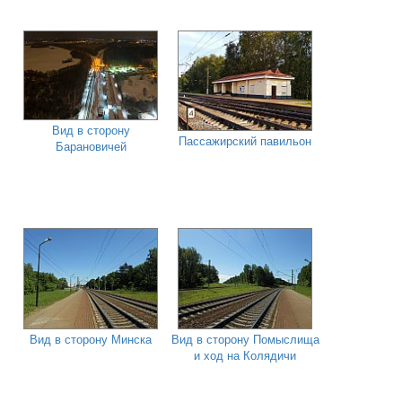
Вид в сторону
Пассажирский павильон
Барановичей
Вид в сторону Минска
Вид в сторону Помыслища
и ход на Колядичи