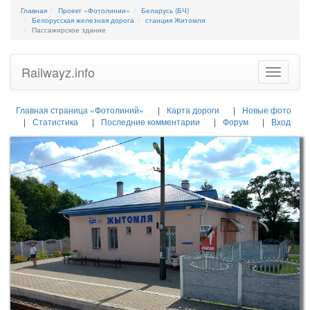
Главная
Проект «Фотолинии»
Беларусь (БЧ)
Белорусская железная дорога
станция Житомля
Пассажирское здание
Railwayz.info
Toggle
navigatio
Главная страница «Фотолиний»
Карта дороги
Новые фото
Статистика
Последние комментарии
Форум
Вход