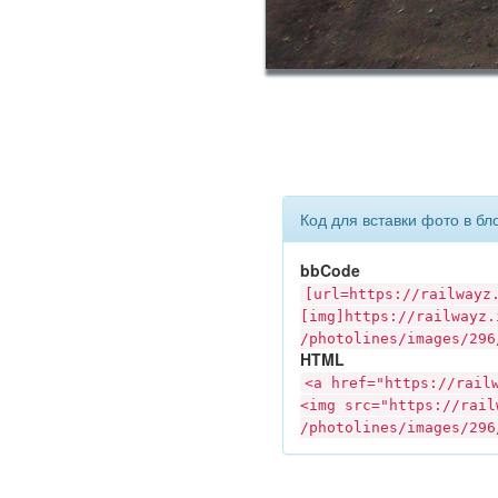
Код для вставки фото в бл
bbCode
[url=https://
railwayz
[img]https://
railwayz.
/photolines/images/296
HTML
<a href="https://
rail
<img src="https://
rail
/photolines/images/296