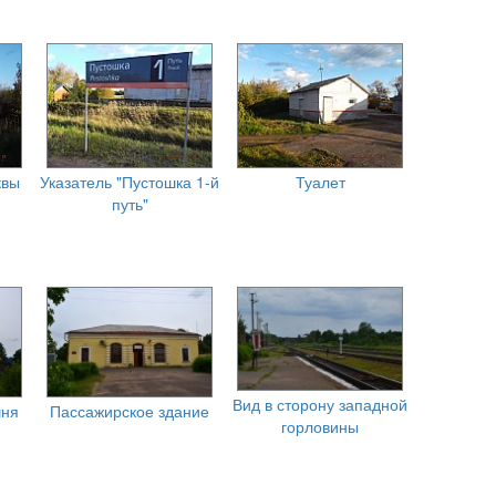
квы
Указатель "Пустошка 1-й
Туалет
путь"
Вид в сторону западной
шня
Пассажирское здание
горловины