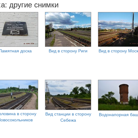
а: другие снимки
Памятная доска
Вид в сторону Риги
Вид в сторону Мос
рловина в сторону
Вид станции в сторону
Водонапорная ба
овосокольников
Себежа