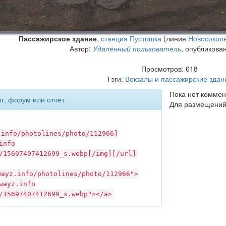
Пассажирское здание
,
станция Пустошка
(линия
Новосокол
Автор:
Удалённый пользователь
, опубликова
Просмотров: 618
Тэги:
Вокзалы и пассажирские здан
Пока нет коммен
ог, форум или отчёт
Для размещений
.info
/photolines/photo/112966]
info
/15697407412699_s.webp[/img][/url]
wayz.info
/photolines/photo/112966">
wayz.info
/15697407412699_s.webp"></a>