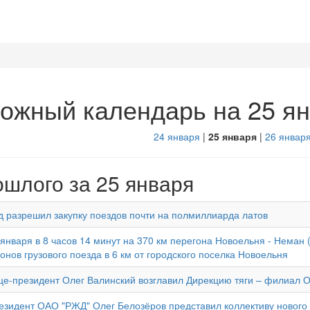
ожный календарь на 25 я
24 января
|
25 января
|
26 январ
ошлого за 25 января
д разрешил закупку поездов почти на полмиллиарда латов
 января в 8 часов 14 минут на 370 км перегона Новоельня - Неман
гонов грузового поезда в 6 км от городского поселка Новоельня
це-президент Олег Валинский возглавил Дирекцию тяги – филиал 
езидент ОАО "РЖД" Олег Белозёров представил коллективу нового 