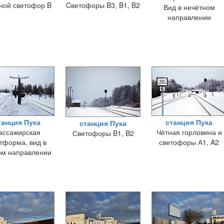
ной светофор B
Cветофоры B3, B1, B2
Вид в нечётном
направлении
танция Пука
станция Пука
станция Пука
ассажирская
Чётная горловина и
Светофоры B1, B2
тформа, вид в
светофоры А1, A2
ом направлении