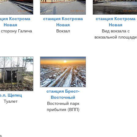
нция Кострома
станция Кострома
станция Кострома
Новая
Новая
Новая
 сторону Галича
Вокзал
Вид вокзала с
вокзальной площади
станция Брест-
о.п. Щепец
Восточный
Туалет
Восточный парк
прибытия (ВПП)
в.