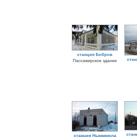
станция Бобров
ста
Пассажирское здание
стан
станция Ныммкюла