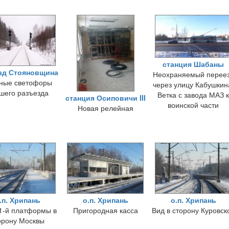
станция Шабаны
зд Стояновщина
Неохраняемый перее
ные светофоры
через улицу Кабушкин
шего разъезда
Ветка с завода МАЗ к
станция Осиповичи III
воинской части
Новая релейная
.п. Хрипань
о.п. Хрипань
о.п. Хрипань
 1-й платформы в
Пригородная касса
Вид в сторону Куровск
орону Москвы