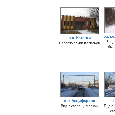
разъе
о.п. Истопки
Вход
Пассажирский павильон
быв
о.п. Анциферово
о
Вид в сторону Москвы
Вид с
ст