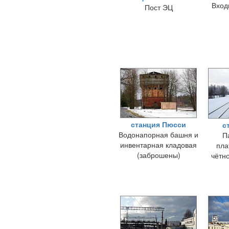
Вход
Пост ЭЦ
станция Пюсси
с
Водонапорная башня и
П
инвентарная кладовая
пла
(заброшены)
чётн