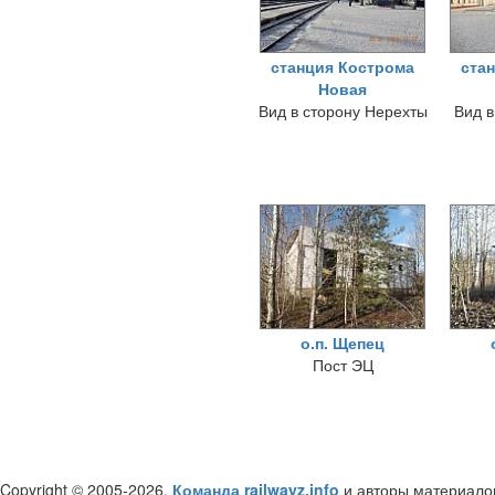
станция Кострома
ста
Новая
Вид в сторону Нерехты
Вид в
о.п. Щепец
Пост ЭЦ
Copyright © 2005-2026,
Команда railwayz.info
и авторы материало