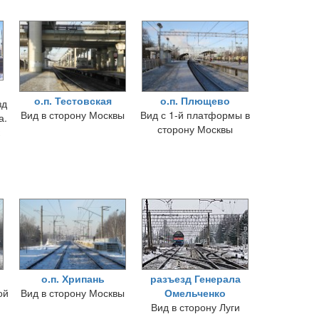
о.п. Тестовская
о.п. Плющево
зд
Вид в сторону Москвы
Вид с 1-й платформы в
а.
сторону Москвы
о.п. Хрипань
разъезд Генерала
ой
Вид в сторону Москвы
Омельченко
Вид в сторону Луги