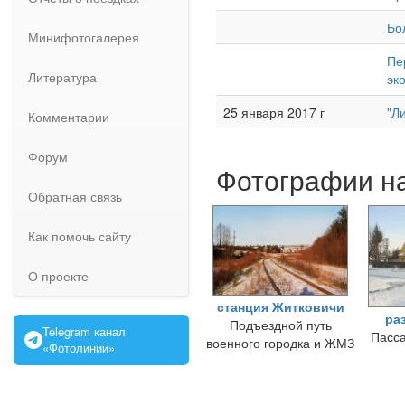
Бо
Минифотогалерея
Пе
Литература
эк
25 января 2017 г
"Л
Комментарии
Форум
Фотографии на
Обратная связь
Как помочь сайту
О проекте
станция Житковичи
ра
Подъездной путь
Telegram канал
Пасса
военного городка и ЖМЗ
«Фотолинии»