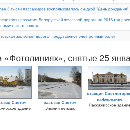
лее 3 тысяч пассажиров воспользовались скидкой "День рождения" 
рспективы развития Белорусской железной дороги на 2016 год расс
ономического совета.
итовская железная дорога" представляет электронный билет
 «Фотолиниях», снятые 25 янв
станция Светлогорс
на-Березине
зъезд Светоч
разъезд Светоч
Пассажирское здани
жирское здание
Зимний пейзаж