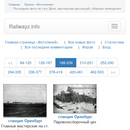
Главная
Проект «Фотолинии»
Последние фото по тэгу 'Депо, мастерские дистанций, сборные помещения'
Railwayz.info
Toggle
navigatio
Главная страница «Фотолиний»
Все новые фото
Статистика
Все последние комментарии
Форум
Вход
<<
84-125
126-167
168-209
210-251
252-293
294-335
336-377
378-419
420-461
462-503
>>
станция Оренбург
станция Оренбург
Паровозосборочный цех
Главные мастерские на ст.