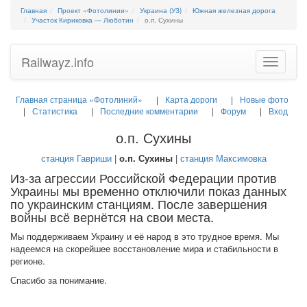
Главная
Проект «Фотолинии»
Украина (УЗ)
Южная железная дорога
Участок Кириковка — Люботин
о.п. Сухины
Railwayz.info
Toggle
navigatio
Главная страница «Фотолиний»
Карта дороги
Новые фото
Статистика
Последние комментарии
Форум
Вход
о.п. Сухины
станция Гавриши
|
о.п. Сухины
|
станция Максимовка
Из-за агрессии Российской Федерации против
Украины мы временно отключили показ данных
по украинским станциям. После завершения
войны всё вернётся на свои места.
Мы поддерживаем Украину и её народ в это трудное время. Мы
надеемся на скорейшее восстановление мира и стабильности в
регионе.
Спасибо за понимание.