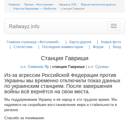
Главная
Проект «Фотолинии»
Украина (УЗ)
Южная железная дорога
Участок Кириковка — Люботин
станция Гавриши
Railwayz.info
Toggle
navigatio
Главная страница «Фотолиний»
Карта дороги
Новые фото
Статистика
Последние комментарии
Форум
Вход
Станция Гавриши
о.п. Семенов Яр
|
станция Гавриши
|
о.п. Сухины
Из-за агрессии Российской Федерации против
Украины мы временно отключили показ данных
по украинским станциям. После завершения
войны всё вернётся на свои места.
Мы поддерживаем Украину и её народ в это трудное время. Мы
надеемся на скорейшее восстановление мира и стабильности в
регионе.
Спасибо за понимание.