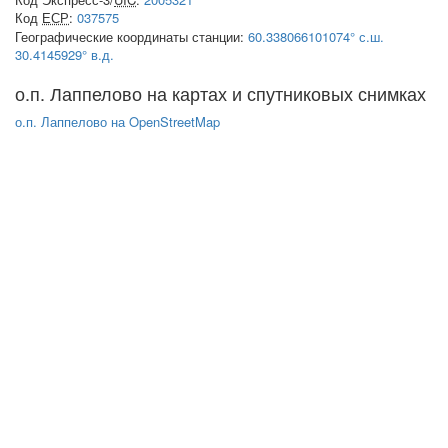
Код
ЕСР
:
037575
Географические координаты станции:
60.338066101074° с.ш.
30.4145929° в.д.
о.п. Лаппелово на картах и спутниковых снимках
о.п. Лаппелово на OpenStreetMap