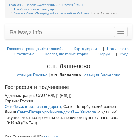
Главная
Проект «Фотолинии»
Россия (РЖД)
Октябрьская железная дорога
Участок Санкт-Петербург-Финляндский — Хийтола
о.п. Лаппелово
Railwayz.info
Toggle
navigatio
Главная страница «Фотолиний»
Карта дороги
Новые фото
Статистика
Последние комментарии
Форум
Вход
о.п. Лаппелово
станция Грузино
|
о.п. Лаппелово
|
станция Васкелово
География и подчинение
Администрация: ОАО "РЖД" (РЖД)
Страна: Россия
Октябрьская железная дорога
, Санкт-Петербургский регион
Линия
Санкт-Петербург-Финляндский — Хийтола
(46,500 км)
Текущее местное время на остановочном пункте Лаппелово:
13:12:49
(GMT+3)
Код Экспресс-3/
UIC
:
2005321