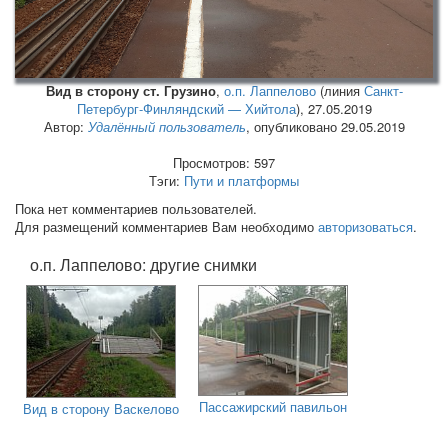
Вид в сторону ст. Грузино
,
о.п. Лаппелово
(линия
Санкт-
Петербург-Финляндский — Хийтола
),
27.05.2019
Автор:
Удалённый пользователь
, опубликовано 29.05.2019
Просмотров: 597
Тэги:
Пути и платформы
Пока нет комментариев пользователей.
Для размещений комментариев Вам необходимо
авторизоваться
.
о.п. Лаппелово: другие снимки
Пассажирский павильон
Вид в сторону Васкелово