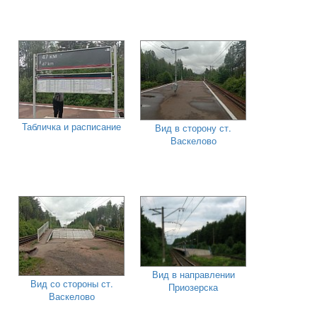
Табличка и расписание
Вид в сторону ст.
Васкелово
Вид в направлении
Вид со стороны ст.
Приозерска
Васкелово