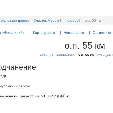
 железная дорога
Участок Муром I — Ковров I
о.п. 55 км
а «Фотолиний»
Карта дороги
Новые фото
Статистика
о.п. 55 км
станция Селиваново
|
о.п. 55 км
|
станция 
одчинение
РЖД)
 Муромский регион
ановочном пункте 55 км:
21:36:18
(GMT+3)