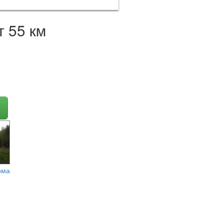
 55 км
ома