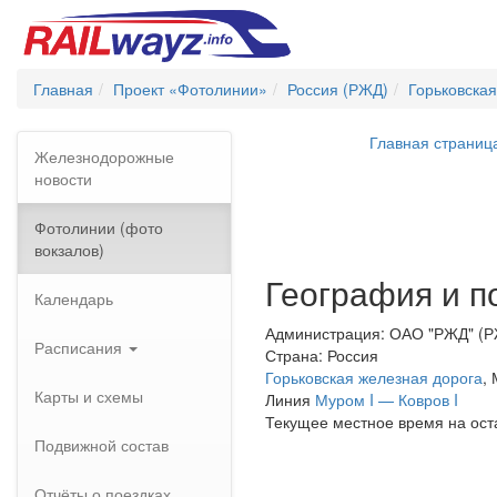
Главная
Проект «Фотолинии»
Россия (РЖД)
Горьковская
Главная страниц
Железнодорожные
новости
Фотолинии (фото
вокзалов)
География и п
Календарь
Администрация: ОАО "РЖД" (
Расписания
Страна: Россия
Горьковская железная дорога
,
Карты и схемы
Линия
Муром I — Ковров I
Текущее местное время на ост
Подвижной состав
Отчёты о поездках