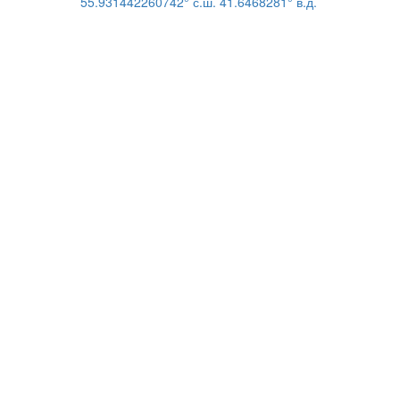
55.931442260742° с.ш. 41.6468281° в.д.