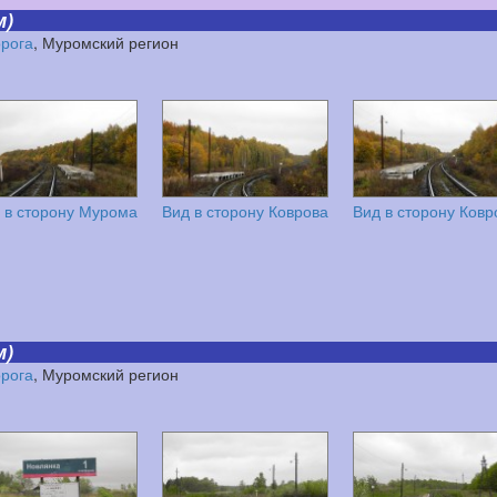
м)
орога
, Муромский регион
 в сторону Мурома
Вид в сторону Коврова
Вид в сторону Ковр
м)
орога
, Муромский регион