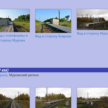
Вид в сторону Мур
д с платформы в
Вид в сторону Коврова
сторону Мурома
 км)
орога
, Муромский регион