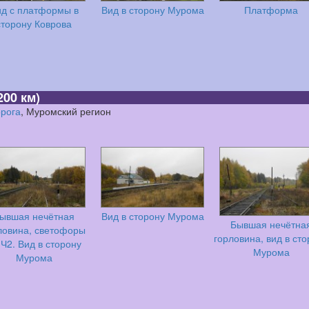
д с платформы в
Вид в сторону Мурома
Платформа
сторону Коврова
200 км)
орога
, Муромский регион
ывшая нечётная
Вид в сторону Мурома
Бывшая нечётна
ловина, светофоры
горловина, вид в ст
 Ч2. Вид в сторону
Мурома
Мурома