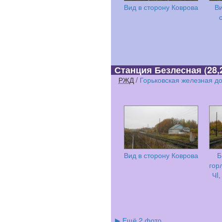
Вид в сторону Коврова
Ви
Станция Безлесная
(28,
РЖД
/
Горьковская железная д
Вид в сторону Коврова
Б
гор
ЧI,
▶
Ещё 2 фото