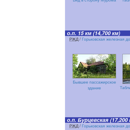
о.п. 15 км
(14,700 км)
РЖД
/
Горьковская железная д
Бывшее пассажирское
Табл
здание
о.п. Бурцевская
(17,200 
РЖД
/
Горьковская железная д