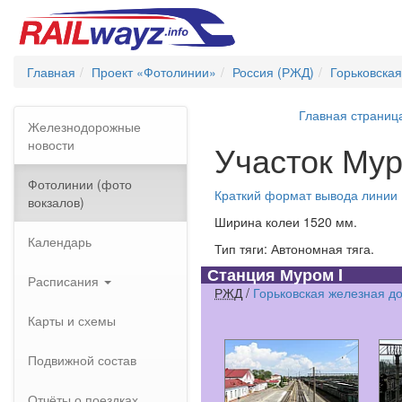
Главная
Проект «Фотолинии»
Россия (РЖД)
Горьковская
Главная страниц
Железнодорожные
новости
Участок Мур
Фотолинии (фото
Краткий формат вывода линии
вокзалов)
Ширина колеи 1520 мм.
Календарь
Тип тяги: Автономная тяга.
Станция Муром I
Расписания
РЖД
/
Горьковская железная д
Карты и схемы
Подвижной состав
Отчёты о поездках