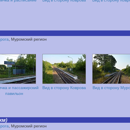
орога
, Муромский регион
ичка и пассажирский
Вид в сторону Коврова
Вид в сторону Мур
павильон
км)
орога
, Муромский регион