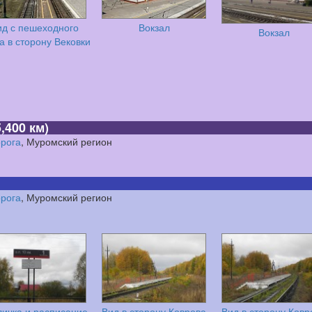
ид с пешеходного
Вокзал
Вокзал
а в сторону Вековки
,400 км)
орога
, Муромский регион
орога
, Муромский регион
личка и расписание
Вид в сторону Коврова
Вид в сторону Ковр