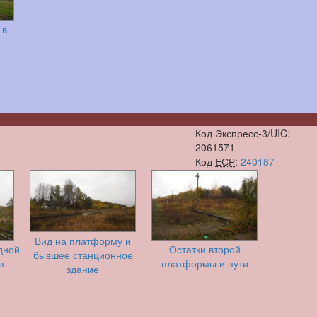
 в
Код Экспресс-3/UIC:
2061571
Код
ЕСР
:
240187
Вид на платформу и
дной
Остатки второй
бывшее станционное
в
платформы и пути
здание