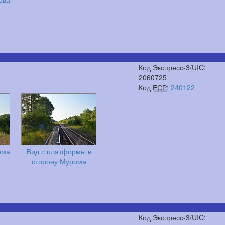
Код Экспресс-3/UIC:
2060725
Код
ЕСР
:
240122
ома
Вид с платформы в
сторону Мурома
Код Экспресс-3/UIC: