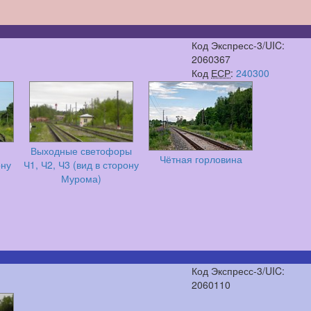
Код Экспресс-3/UIC:
2060367
Код
ЕСР
:
240300
Выходные светофоры
Чётная горловина
ону
Ч1, Ч2, Ч3 (вид в сторону
Мурома)
Код Экспресс-3/UIC:
2060110