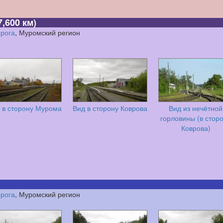
7,600 км)
орога
, Муромский регион
 в сторону Мурома
Вид в сторону Коврова
Вид из нечётной
горловины (в стор
Коврова)
орога
, Муромский регион