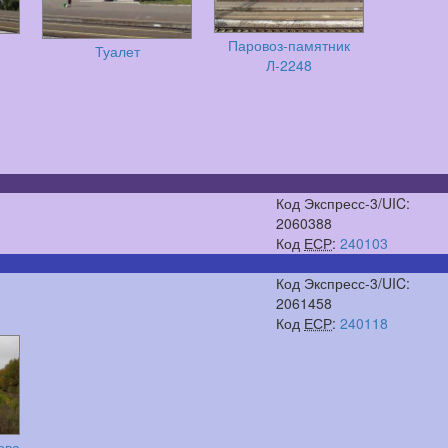
Паровоз-памятник
Туалет
Л-2248
Код Экспресс-3/UIC:
2060388
Код
ЕСР
:
240103
Код Экспресс-3/UIC:
2061458
Код
ЕСР
:
240118
ова