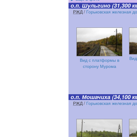
о.п. Шульгино
(31,300 к
РЖД
/
Горьковская железная д
Вид
Вид с платформы в
сторону Мурома
о.п. Мошачиха
(34,100 к
РЖД
/
Горьковская железная д