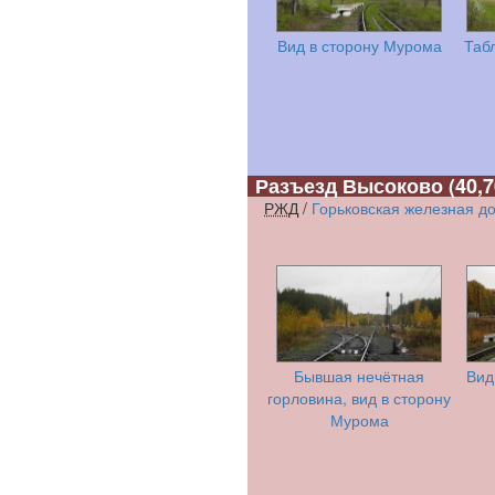
Вид в сторону Мурома
Таб
Разъезд Высоково
(40,7
РЖД
/
Горьковская железная д
Бывшая нечётная
Вид
горловина, вид в сторону
Мурома