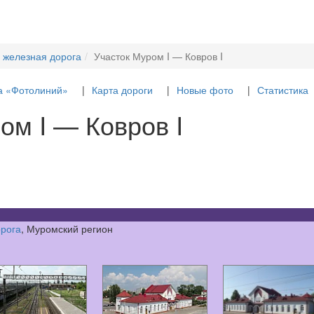
 железная дорога
Участок Муром I — Ковров I
а «Фотолиний»
Карта дороги
Новые фото
Статистика
ом I — Ковров I
орога
, Муромский регион