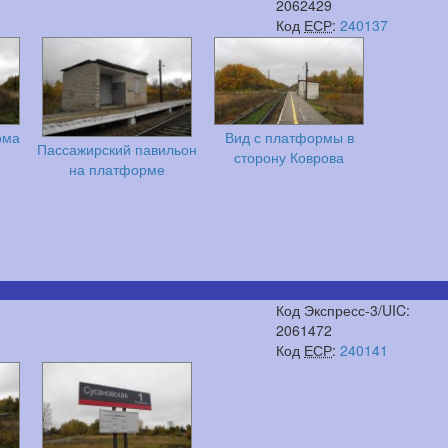
2062429
Код
ЕСР
:
240137
ома
Вид с платформы в
Пассажирский павильон
сторону Коврова
на платформе
Код Экспресс-3/UIC:
2061472
Код
ЕСР
:
240141