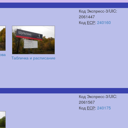
Код Экспресс-3/UIC:
2061447
Код
ЕСР
:
240160
ова
Табличка и расписание
Код Экспресс-3/UIC:
2061567
Код
ЕСР
:
240175