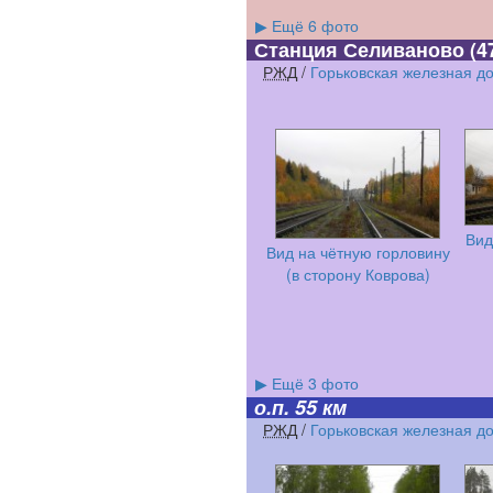
▶
Ещё 6 фото
Станция Селиваново
(4
РЖД
/
Горьковская железная д
Вид
Вид на чётную горловину
(в сторону Коврова)
▶
Ещё 3 фото
о.п. 55 км
РЖД
/
Горьковская железная д