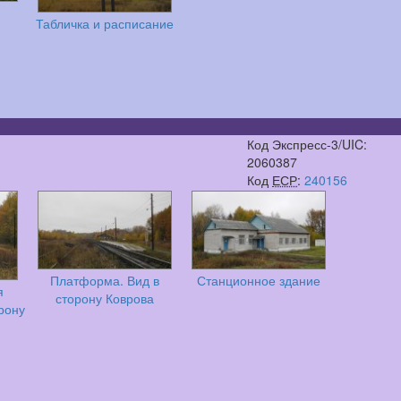
Табличка и расписание
Код Экспресс-3/UIC:
2060387
Код
ЕСР
:
240156
Платформа. Вид в
Станционное здание
я
сторону Коврова
орону