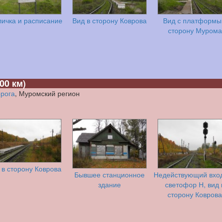
личка и расписание
Вид в сторону Коврова
Вид с платформы
сторону Мурома
00 км)
орога
, Муромский регион
 в сторону Коврова
Бывшее станционное
Недействующий вхо
здание
светофор Н, вид 
сторону Коврова