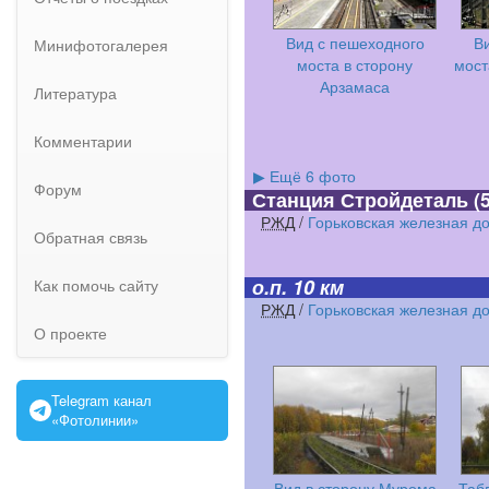
Вид с пешеходного
В
Минифотогалерея
моста в сторону
мост
Арзамаса
Литература
Комментарии
▶
Ещё 6 фото
Форум
Станция Стройдеталь
(5
РЖД
/
Горьковская железная д
Обратная связь
о.п. 10 км
Как помочь сайту
РЖД
/
Горьковская железная д
О проекте
Telegram канал
«Фотолинии»
Вид в сторону Мурома
Таб