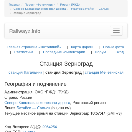
Главная
Проект «Фотолинии»
Россия (РЖД)
Северо-Кавказская железная дорога
Участок Батайск — Сальск
станция Зерноград
Railwayz.info
Toggle
navigatio
Главная страница «Фотолиний»
Карта дороги
Новые фото
Статистика
Последние комментарии
Форум
Вход
Станция Зерноград
станция Кагальник
|
станция Зерноград
|
станция Мечетинская
География и подчинение
Администрация: ОАО "РЖД" (РЖД)
Страна: Россия
Северо-Кавказская железная дорога
, Ростовский регион
Линия
Батайск — Сальск
(60,700 км)
Текущее местное время на станции Зерноград:
10:57:47
(GMT+3)
Код Экспресс-3/
UIC
:
2064254
Код
ЕСР
:
517307