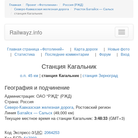
Главная
Проект «Фотолинии»
Россия (РЖД)
Северо-Кавказская железная дорога
Участок Батайск — Сальск
станция Кагальник
Railwayz.info
Toggle
navigatio
Главная страница «Фотолиний»
Карта дороги
Новые фото
Статистика
Последние комментарии
Форум
Вход
Станция Кагальник
о.п. 45 км
|
станция Кагальник
|
станция Зерноград
География и подчинение
Администрация: ОАО "РЖД" (РЖД)
Страна: Россия
Северо-Кавказская железная дорога
, Ростовский регион
Линия
Батайск — Сальск
(49,000 км)
Текущее местное время на станции Кагальник:
3:48:33
(GMT+3)
Код Экспресс-3/
UIC
:
2064253
Код
ЕСР
:
517203