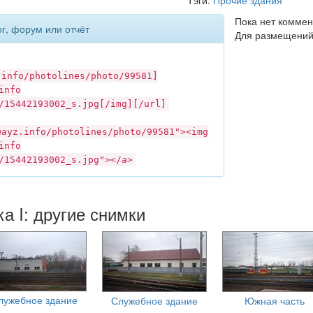
Пока нет коммен
ог, форум или отчёт
Для размещений
.info
/photolines/photo/99581]
info
/15442193002_s.jpg[/img][/url]
wayz.info
/photolines/photo/99581"><img
info
/15442193002_s.jpg"></a>
а I: другие снимки
лужебное здание
Служебное здание
Южная часть