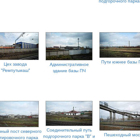
подгорочного парка
Пути южнее базы 
Цех завода
Административное
"Ремпутьмаш"
здание базы ПЧ
Соединительный путь
чный пост северного
Пешеходный мос
подгорочного парка "В" и
тировочного парка