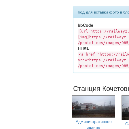
Код для вставки фото в бл
bbCode
[url=https://
railwayz
[img]https://
railwayz.
/photolines/images/985
HTML
<a href="https://
rail
src="https://
railwayz.
/photolines/images/985
Станция Кочетовк
Административное
С
здание