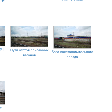
 "В"
ПЧ
Пути отстоя списанных
База восстановительного
вагонов
поезда
т