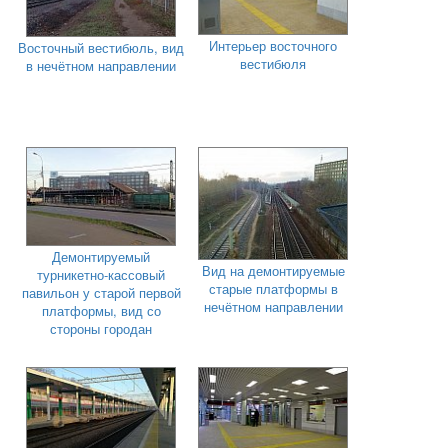
Интерьер восточного
Восточный вестибюль, вид
вестибюля
в нечётном направлении
Демонтируемый
Вид на демонтируемые
турникетно-кассовый
старые платформы в
павильон у старой первой
нечётном направлении
платформы, вид со
стороны городан