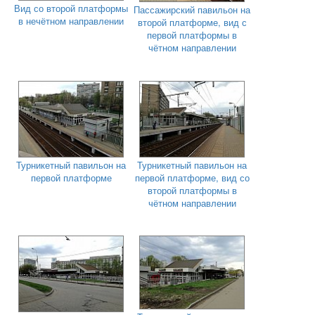
Вид со второй платформы
Пассажирский павильон на
в нечётном направлении
второй платформе, вид с
первой платформы в
чётном направлении
Турникетный павильон на
Турникетный павильон на
первой платформе
первой платформе, вид со
второй платформы в
чётном направлении