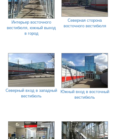
Северная сторона
Интерьер восточного
восточного вестибюля
вестибюля, южный выход
в город
Северный вход в западный
Южный вход в восточный
вестибюль
вестибюль