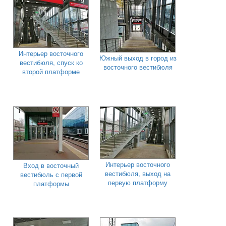
Интерьер восточного
Южный выход в город из
вестибюля, спуск ко
восточного вестибюля
второй платформе
Интерьер восточного
Вход в восточный
вестибюля, выход на
вестибюль с первой
первую платформу
платформы