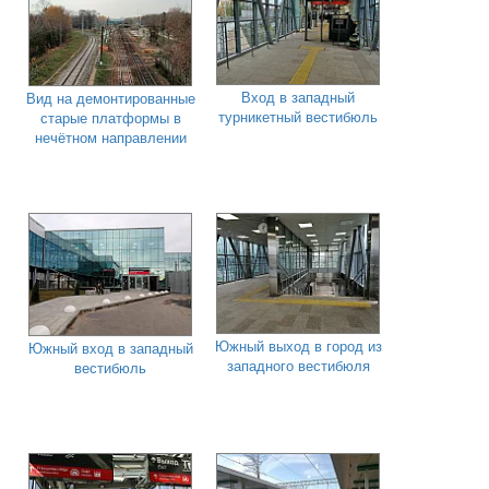
Вход в западный
Вид на демонтированные
турникетный вестибюль
старые платформы в
нечётном направлении
Южный выход в город из
Южный вход в западный
западного вестибюля
вестибюль