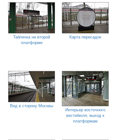
Табличка на второй
Карта пересадок
платформе
Вид в сторону Москвы
Интерьер восточного
вестибюля, выход к
платформам