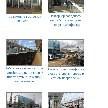
Интерьер западного
Турникеты в восточном
вестибюля, выход на
вестибюле
первую платформу
Табличка на новой второй
Новая вторая платформа,
платформе, вид с первой
вид со стороны города в
платформы в нечётном
чётном направлении
направлении