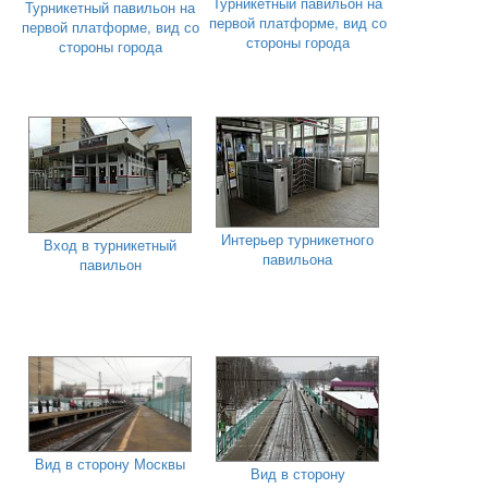
Турникетный павильон на
Турникетный павильон на
первой платформе, вид со
первой платформе, вид со
стороны города
стороны города
Интерьер турникетного
Вход в турникетный
павильона
павильон
Вид в сторону Москвы
Вид в сторону