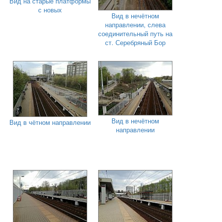
Вид на старые платформы
с новых
Вид в нечётном
направлении, слева
соединительный путь на
ст. Серебряный Бор
Вид в нечётном
Вид в чётном направлении
направлении