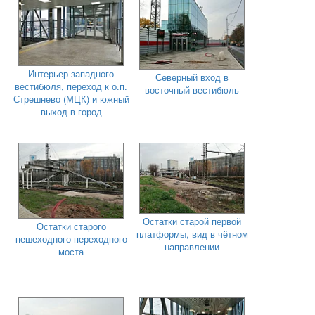
Интерьер западного
Северный вход в
вестибюля, переход к о.п.
восточный вестибюль
Стрешнево (МЦК) и южный
выход в город
Остатки старой первой
Остатки старого
платформы, вид в чётном
пешеходного переходного
направлении
моста