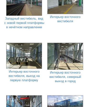
Интерьер восточного
Западный вестибюль, вид
вестибюля
с новой первой платформы
в нечётном направлении
Интерьер восточного
Интерьер восточного
вестибюля, выход на
вестибюля, северный
первую платформу
выход в город