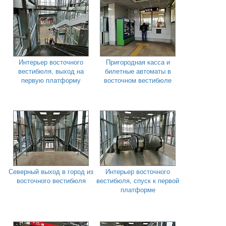
Интерьер восточного
Пригородная касса и
вестибюля, выход на
билетные автоматы в
первую платформу
восточном вестибюле
Северный выход в город из
Интерьер восточного
восточного вестибюля
вестибюля, спуск к первой
платформе