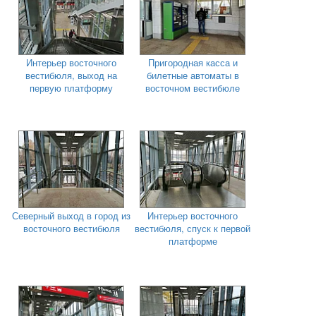
Интерьер восточного
Пригородная касса и
вестибюля, выход на
билетные автоматы в
первую платформу
восточном вестибюле
Северный выход в город из
Интерьер восточного
восточного вестибюля
вестибюля, спуск к первой
платформе