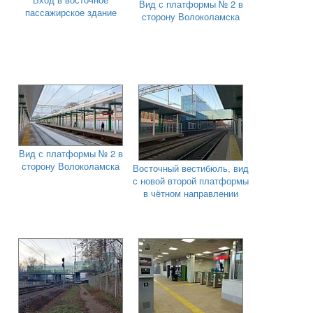
Вид с платформы № 2 в
пассажирское здание
сторону Волоколамска
Вид с платформы № 2 в
сторону Волоколамска
Восточный вестибюль, вид
с новой второй платформы
в чётном направлении