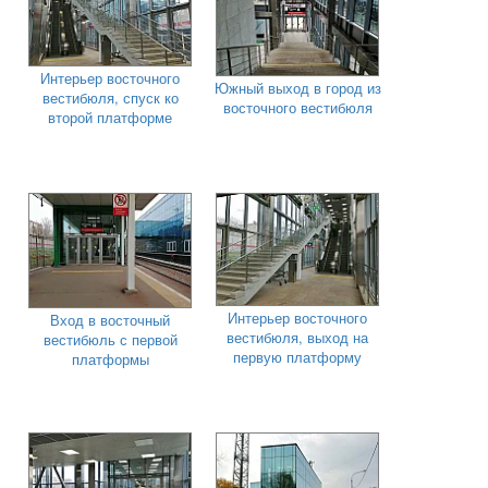
Интерьер восточного
Южный выход в город из
вестибюля, спуск ко
восточного вестибюля
второй платформе
Интерьер восточного
Вход в восточный
вестибюля, выход на
вестибюль с первой
первую платформу
платформы