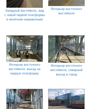
Интерьер восточного
Западный вестибюль, вид
вестибюля
с новой первой платформы
в нечётном направлении
Интерьер восточного
Интерьер восточного
вестибюля, выход на
вестибюля, северный
первую платформу
выход в город