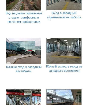
Вход в западный
Вид на демонтированные
турникетный вестибюль
старые платформы в
нечётном направлении
Южный выход в город из
Южный вход в западный
западного вестибюля
вестибюль