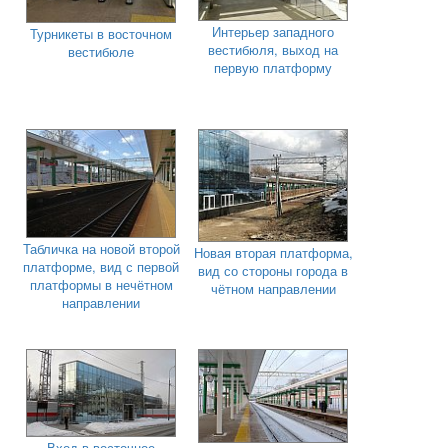
Интерьер западного
Турникеты в восточном
вестибюля, выход на
вестибюле
первую платформу
Табличка на новой второй
Новая вторая платформа,
платформе, вид с первой
вид со стороны города в
платформы в нечётном
чётном направлении
направлении
Вход в восточное