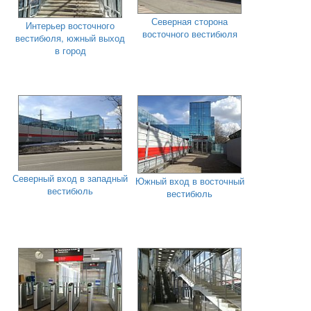
Северная сторона
Интерьер восточного
восточного вестибюля
вестибюля, южный выход
в город
Северный вход в западный
Южный вход в восточный
вестибюль
вестибюль