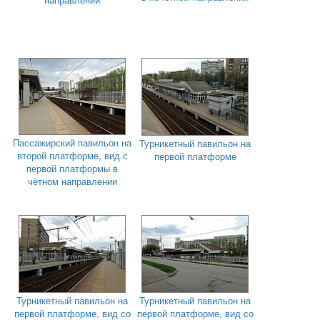
Пассажирский павильон на
Турникетный павильон на
второй платформе, вид с
первой платформе
первой платформы в
чётном направлении
Турникетный павильон на
Турникетный павильон на
первой платформе, вид со
первой платформе, вид со