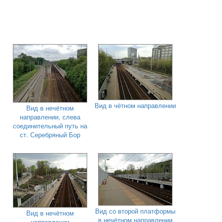
Вид в чётном направлении
Вид в нечётном
направлении, слева
соединительный путь на
ст. Серебряный Бор
Вид со второй платформы
Вид в нечётном
в нечётном направлении
направлении