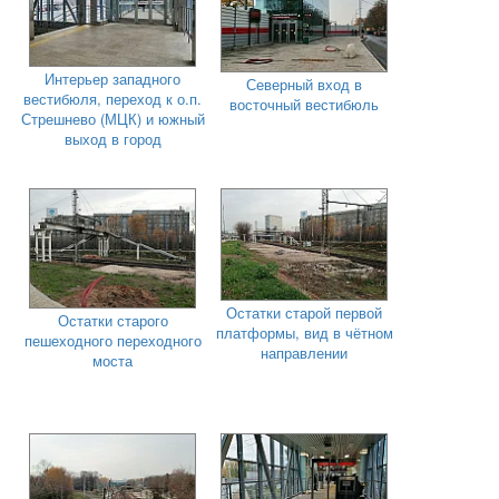
Интерьер западного
Северный вход в
вестибюля, переход к о.п.
восточный вестибюль
Стрешнево (МЦК) и южный
выход в город
Остатки старой первой
Остатки старого
платформы, вид в чётном
пешеходного переходного
направлении
моста