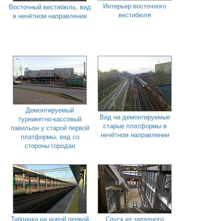
Интерьер восточного
Восточный вестибюль, вид
вестибюля
в нечётном направлении
Демонтируемый
Вид на демонтируемые
турникетно-кассовый
старые платформы в
павильон у старой первой
нечётном направлении
платформы, вид со
стороны городан
Табличка на новой первой
Спуск из западного