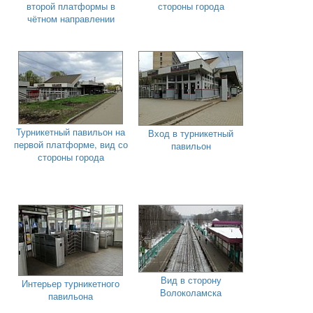
второй платформы в
стороны города
чётном направлении
Турникетный павильон на
Вход в турникетный
первой платформе, вид со
павильон
стороны города
Вид в сторону
Интерьер турникетного
Волоколамска
павильона