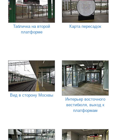
Табличка на второй
Карта пересадок
платформе
Вид в сторону Москвы
Интерьер восточного
вестибюля, выход к
платформам