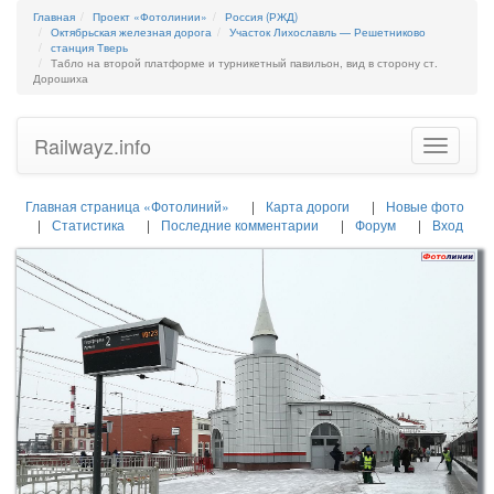
Главная
Проект «Фотолинии»
Россия (РЖД)
Октябрьская железная дорога
Участок Лихославль — Решетниково
станция Тверь
Табло на второй платформе и турникетный павильон, вид в сторону ст.
Дорошиха
Railwayz.info
Toggle
navigatio
Главная страница «Фотолиний»
Карта дороги
Новые фото
Статистика
Последние комментарии
Форум
Вход