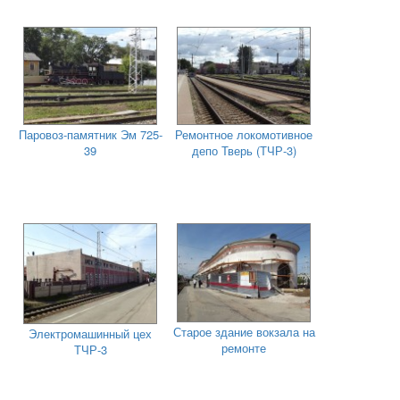
Паровоз-памятник Эм 725-
Ремонтное локомотивное
39
депо Тверь (ТЧР-3)
Старое здание вокзала на
Электромашинный цех
ремонте
ТЧР-3