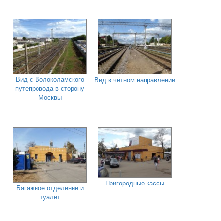
Вид с Волоколамского
Вид в чётном направлении
путепровода в сторону
Москвы
Пригородные кассы
Багажное отделение и
туалет