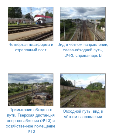
Четвёртая платформа и
Вид в чётном направлении,
стрелочный пост
слева-обходной путь,
ЭЧ-3, справа-парк В
Примыкание обходного
Обходной путь, вид в
пути, Тверская дистанция
чётном направлении
энергоснабжения (ЭЧ-3) и
хозяйственное помещение
ПЧ-3