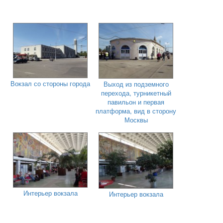
Вокзал со стороны города
Выход из подземного
перехода, турникетный
павильон и первая
платформа, вид в сторону
Москвы
Интерьер вокзала
Интерьер вокзала