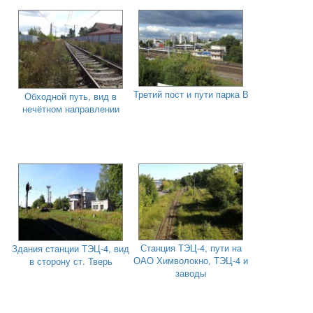
Третий пост и пути парка В
Обходной путь, вид в
нечётном направлении
Станция ТЭЦ-4, пути на
Здания станции ТЭЦ-4, вид
ОАО Химволокно, ТЭЦ-4 и
в сторону ст. Тверь
заводы