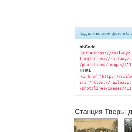
Код для вставки фото в бл
bbCode
[url=https://
railwayz
[img]https://
railwayz.
/photolines/images/411
HTML
<a href="https://
rail
src="https://
railwayz.
/photolines/images/411
Станция Тверь: 