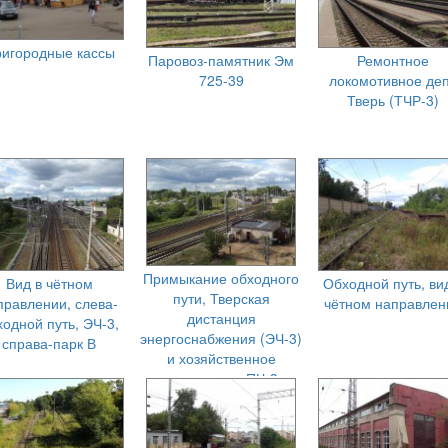
игородные кассы
Паровоз-памятник Эм
Ремонтное
725-39
локомотивное де
Тверь (ТЧР-3)
Примыкание обходного
Вид в чётном
Обходной путь, ви
пути, Тверская
правлении, слева-
чётном направлен
дистанция
ходной путь, ЭЧ-3,
энергоснабжения (ЭЧ-3)
справа-парк В
и хозяйственное
помещение ПЧ-3