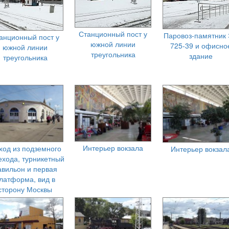
Станционный пост у
Паровоз-памятник
анционный пост у
южной линии
725-39 и офисно
южной линии
треугольника
здание
треугольника
Интерьер вокзала
ход из подземного
Интерьер вокзал
ехода, турникетный
авильон и первая
латформа, вид в
сторону Москвы