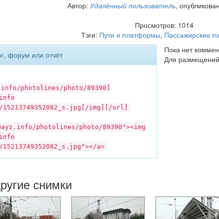
Автор:
Удалённый пользователь
, опубликова
Просмотров: 1014
Тэги:
Пути и платформы
,
Пассажирские п
Пока нет коммен
ог, форум или отчёт
Для размещений
.info
/photolines/photo/89390]
info
/15213749352082_s.jpg[/img][/url]
wayz.info
/photolines/photo/89390"><img
info
/15213749352082_s.jpg"></a>
другие снимки