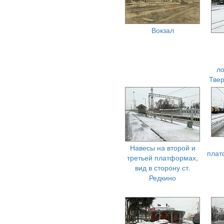
Вокзал
ло
Твер
Навесы на второй и
плат
третьей платформах,
вид в сторону ст.
Редкино