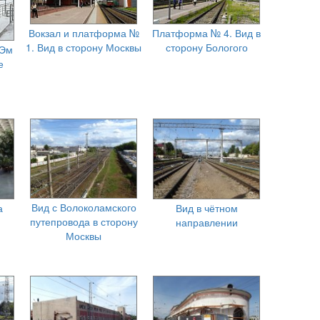
Вокзал и платформа №
Платформа № 4. Вид в
1. Вид в сторону Москвы
сторону Бологого
 Эм
е
Вид с Волоколамского
а
Вид в чётном
путепровода в сторону
направлении
Москвы