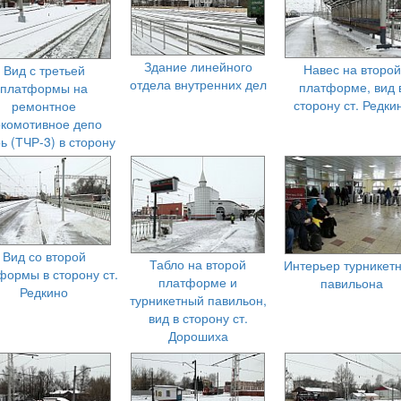
Здание линейного
Навес на второй
Вид с третьей
отдела внутренних дел
платформе, вид 
платформы на
сторону ст. Редки
ремонтное
комотивное депо
ь (ТЧР-3) в сторону
ст. Дорошиха
Вид со второй
Табло на второй
Интерьер турникетн
формы в сторону ст.
платформе и
павильона
Редкино
турникетный павильон,
вид в сторону ст.
Дорошиха