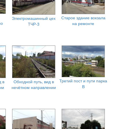
Старое здание вокзала
Электромашинный цех
по
на ремонте
ТЧР-3
Третий пост и пути парка
д в
Обходной путь, вид в
В
ии
нечётном направлении