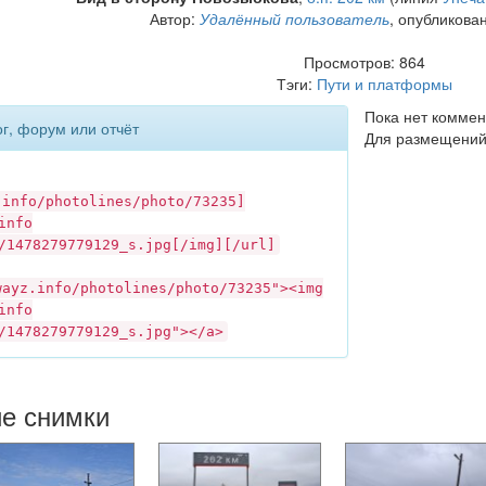
Автор:
Удалённый пользователь
, опубликова
Просмотров: 864
Тэги:
Пути и платформы
Пока нет коммен
ог, форум или отчёт
Для размещений
.info
/photolines/photo/73235]
info
/1478279779129_s.jpg[/img][/url]
wayz.info
/photolines/photo/73235"><img
info
/1478279779129_s.jpg"></a>
ие снимки