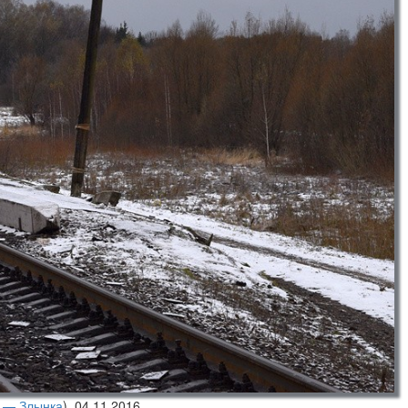
 — Злынка
),
04.11.2016