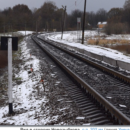
Вид в сторону Новозыбкова
,
о.п. 202 км
(линия
Унеча