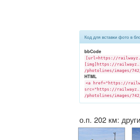
Код для вставки фото в бл
bbCode
[url=https://
railwayz
[img]https://
railwayz.
/photolines/images/742
HTML
<a href="https://
rail
src="https://
railwayz.
/photolines/images/742
о.п. 202 км: друг