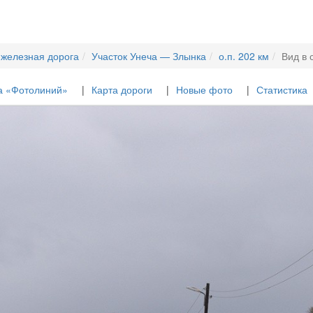
 железная дорога
Участок Унеча — Злынка
о.п. 202 км
Вид в 
а «Фотолиний»
Карта дороги
Новые фото
Статистика