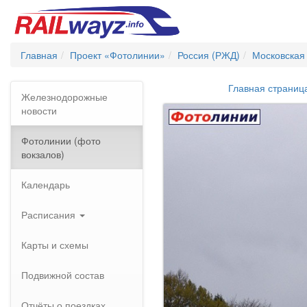
Главная
Проект «Фотолинии»
Россия (РЖД)
Московская
Главная страниц
Железнодорожные
новости
Фотолинии (фото
вокзалов)
Календарь
Расписания
Карты и схемы
Подвижной состав
Отчёты о поездках