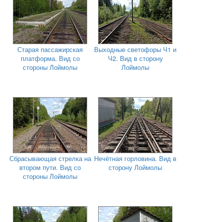
Старая пассажирская
Выходные светофоры Ч1 и
платформа. Вид со
Ч2. Вид в сторону
стороны Лоймолы
Лоймолы
Сбрасывающая стрелка на
Нечётная горловина. Вид в
втором пути. Вид со
сторону Лоймолы
стороны Лоймолы