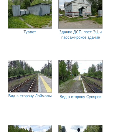
Туалет
Здание ДСП, пост ЭЦ и
пассажирское здание
Вид в сторону Лоймолы
Вид в сторону Суоярви