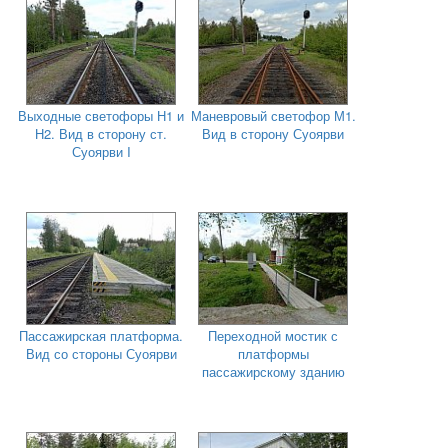
Выходные светофоры Н1 и
Маневровый светофор М1.
Н2. Вид в сторону ст.
Вид в сторону Суоярви
Суоярви I
Пассажирская платформа.
Переходной мостик с
Вид со стороны Суоярви
платформы
пассажирскому зданию