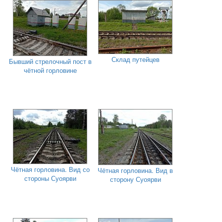
Склад путейцев
Бывший стрелочный пост в
чётной горловине
Чётная горловина. Вид со
Чётная горловина. Вид в
стороны Суоярви
сторону Суоярви