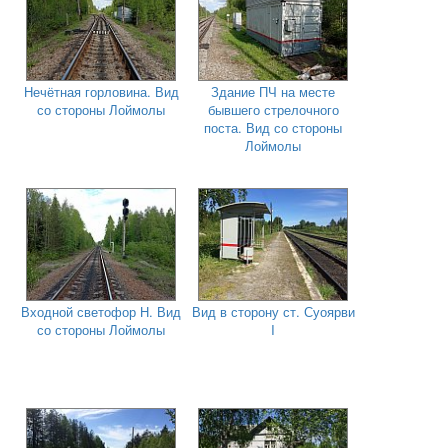
Нечётная горловина. Вид
Здание ПЧ на месте
со стороны Лоймолы
бывшего стрелочного
поста. Вид со стороны
Лоймолы
Входной светофор Н. Вид
Вид в сторону ст. Суоярви
со стороны Лоймолы
I