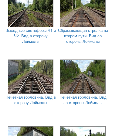
Выходные светофоры Ч1 и
Сбрасывающая стрелка на
Ч2. Вид в сторону
втором пути. Вид со
Лоймолы
стороны Лоймолы
Нечётная горловина. Вид в
Нечётная горловина. Вид
сторону Лоймолы
со стороны Лоймолы