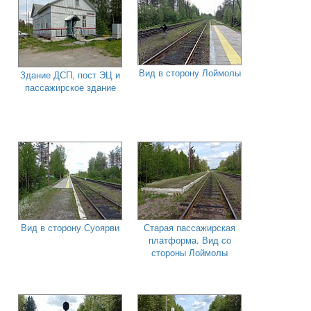
Вид в сторону Лоймолы
Здание ДСП, пост ЭЦ и
пассажирское здание
Вид в сторону Суоярви
Старая пассажирская
платформа. Вид со
стороны Лоймолы