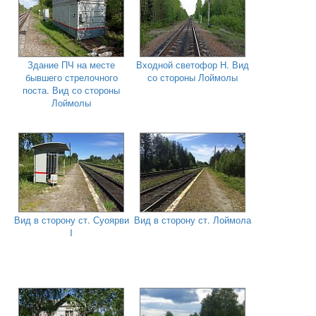
Здание ПЧ на месте
Входной светофор Н. Вид
бывшего стрелочного
со стороны Лоймолы
поста. Вид со стороны
Лоймолы
Вид в сторону ст. Суоярви
Вид в сторону ст. Лоймола
I