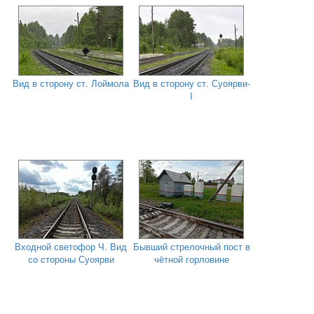
Вид в сторону ст. Лоймола
Вид в сторону ст. Суоярви-
I
Входной светофор Ч. Вид
Бывший стрелочный пост в
со стороны Суоярви
чётной горловине