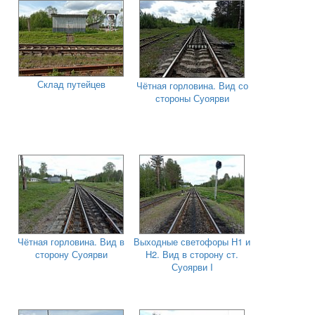
Склад путейцев
Чётная горловина. Вид со
стороны Суоярви
Чётная горловина. Вид в
Выходные светофоры Н1 и
сторону Суоярви
Н2. Вид в сторону ст.
Суоярви I