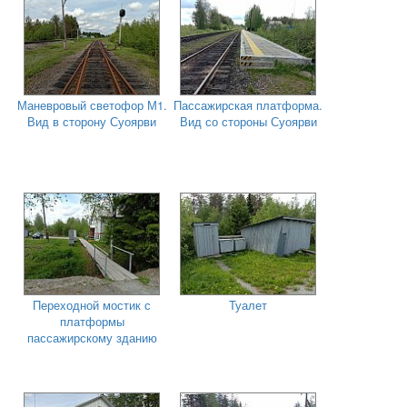
Маневровый светофор М1.
Пассажирская платформа.
Вид в сторону Суоярви
Вид со стороны Суоярви
Переходной мостик с
Туалет
платформы
пассажирскому зданию