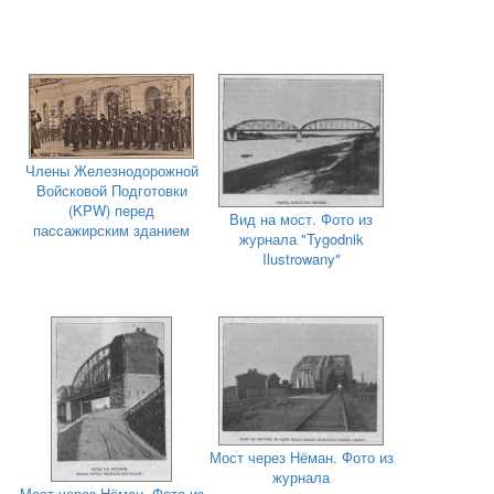
Члены Железнодорожной
Войсковой Подготовки
(KPW) перед
Вид на мост. Фото из
пассажирским зданием
журнала "Tygodnik
Ilustrowany"
Мост через Нёман. Фото из
журнала
Мост через Нёман. Фото из