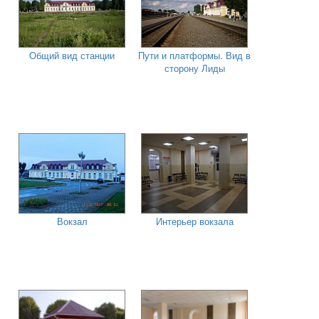
Общий вид станции
Пути и платформы. Вид в
сторону Лиды
Вокзал
Интерьер вокзала