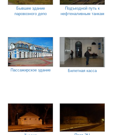
Бывшее здание
Подъездной путь к
паровозного депо
нефтеналивным танкам
Пассажирское здание
Билетная касса
Пост ЭЦ