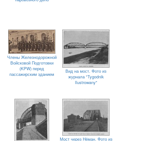
Члены Железнодорожной
Войсковой Подготовки
(KPW) перед
Вид на мост. Фото из
пассажирским зданием
журнала "Tygodnik
Ilustrowany"
Мост через Нёман. Фото из