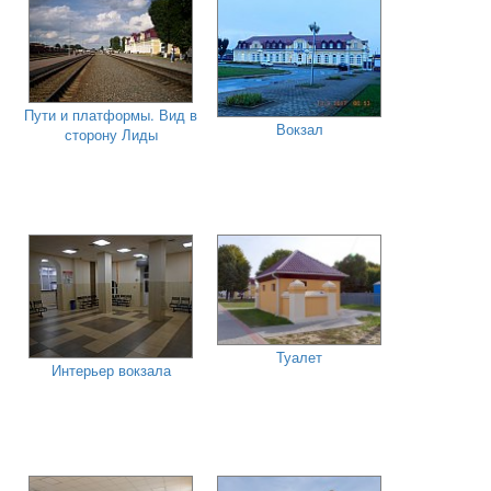
Пути и платформы. Вид в
Вокзал
сторону Лиды
Туалет
Интерьер вокзала