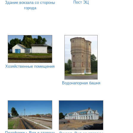
Пост ЭЦ
Здание вокзала со стороны
города
Хозяйственные помещения
Водонапорная башня
Платформы. Вид в сторону