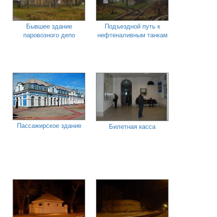
Бывшее здание
Подъездной путь к
паровозного депо
нефтеналивным танкам
Пассажирское здание
Билетная касса