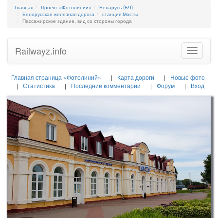
Главная
Проект «Фотолинии»
Беларусь (БЧ)
Белорусская железная дорога
станция Мосты
Пассажирское здание, вид со стороны города
Railwayz.info
Toggle
navigatio
Главная страница «Фотолиний»
Карта дороги
Новые фото
Статистика
Последние комментарии
Форум
Вход