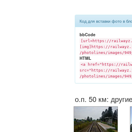
Код для вставки фото в бл
bbCode
[url=https://
railwayz
[img]https://
railwayz.
/photolines/images/949
HTML
<a href="https://
rail
src="https://
railwayz.
/photolines/images/949
о.п. 50 км: други