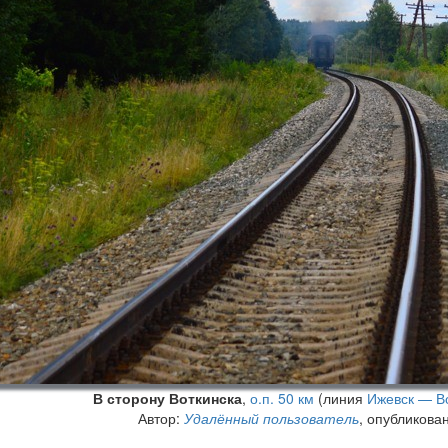
В сторону Воткинска
,
о.п. 50 км
(линия
Ижевск — В
Автор:
Удалённый пользователь
, опубликова