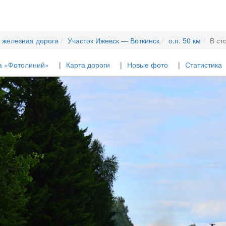
 железная дорога
Участок Ижевск — Воткинск
о.п. 50 км
В ст
а «Фотолиний»
Карта дороги
Новые фото
Статистика