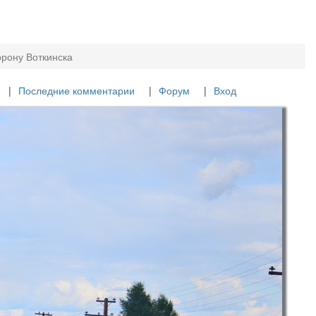
орону Воткинска
Последние комментарии
Форум
Вход