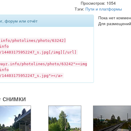
Просмотров: 1054
Тэги:
Пути и платформы
Пока нет коммен
ог, форум или отчёт
Для размещений
.info
/photolines/photo/63242]
info
/14403175952247_s.jpg[/img][/url]
wayz.info
/photolines/photo/63242"><img
info
/14403175952247_s.jpg"></a>
е снимки