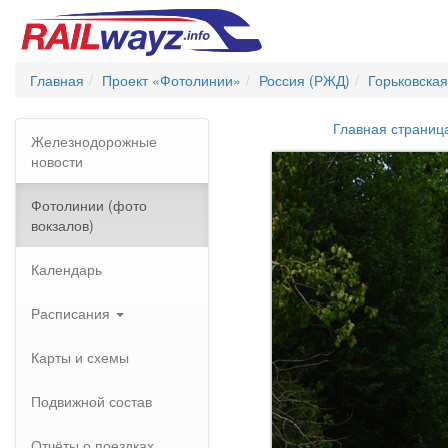
Главная
Проект «Фотолинии»
Россия (РЖД)
Горьковская
Главная страниц
Железнодорожные
новости
Фотолинии (фото
вокзалов)
Календарь
Расписания
Карты и схемы
Подвижной состав
Отчёты о поездках