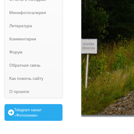
Минифотогалерея
Литература
Комментарии
Форум
Обратная связь
Как помочь сайту
О проекте
Telegram канал
«Фотолинии»