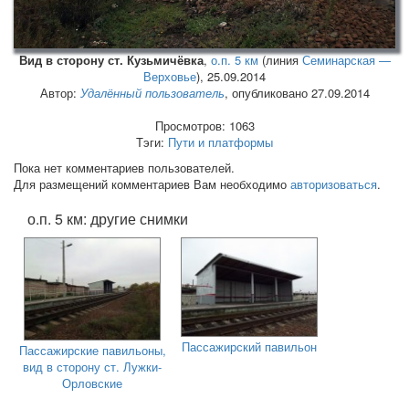
Вид в сторону ст. Кузьмичёвка
,
о.п. 5 км
(линия
Семинарская —
Верховье
),
25.09.2014
Автор:
Удалённый пользователь
, опубликовано 27.09.2014
Просмотров: 1063
Тэги:
Пути и платформы
Пока нет комментариев пользователей.
Для размещений комментариев Вам необходимо
авторизоваться
.
о.п. 5 км: другие снимки
Пассажирский павильон
Пассажирские павильоны,
вид в сторону ст. Лужки-
Орловские