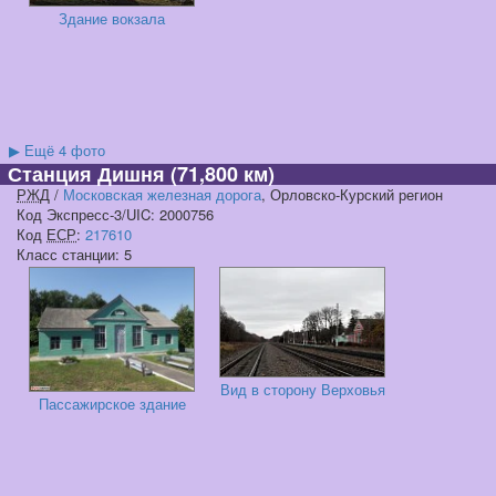
Здание вокзала
▶
Ещё 4 фото
Станция Дишня
(71,800 км)
РЖД
/
Московская железная дорога
, Орловско-Курский регион
Код Экспресс-3/UIC: 2000756
Код
ЕСР
:
217610
Класс станции: 5
Вид в сторону Верховья
Пассажирское здание