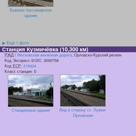
Бывшее пассажирское
здание
▶
Ещё 1 фото
Станция Кузмичёвка
(10,300 км)
РЖД
/
Московская железная дорога
, Орловско-Курский регион
Код Экспресс-3/UIC: 2000758
Код
ЕСР
:
216424
Класс станции: 5
Вид в сторону ст. Лужки-
Станционные здания
Орловские