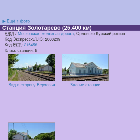
▶
Ещё 1 фото
Станция Золотарево
(25,400 км)
РЖД
/
Московская железная дорога
, Орловско-Курский регион
Код Экспресс-3/UIC: 2000239
Код
ЕСР
:
216458
Класс станции: 5
Вид в сторону Верховья
Здание станции