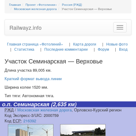
Главная
Проект «Фотолинии»
Россия (РЖД)
Московская железная дорога
Участок Семинарская — Верховье
Railwayz.info
Toggle
navigatio
Главная страница «Фотолиний»
Карта дороги
Новые фото
Статистика
Последние комментарии
Форум
Вход
Участок Семинарская — Верховье
Длина участка 89,005 км.
Краткий формат вывода линии
Ширина колеи 1520 мм.
Тип тяги: Автономная тяга.
о.п. Семинарская
(2,635 км)
РЖД
/
Московская железная дорога
, Орловско-Курский регион
Код Экспресс-3/UIC: 2000759
Код
ЕСР
:
216392