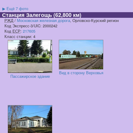
▶
Ещё 7 фото
Станция Залегощь
(62,800 км)
РЖД
/
Московская железная дорога
, Орловско-Курский регион
Код Экспресс-3/UIC: 2000242
Код
ЕСР
:
217605
Класс станции: 4
Вид в сторону Верховья
Пассажирское здание