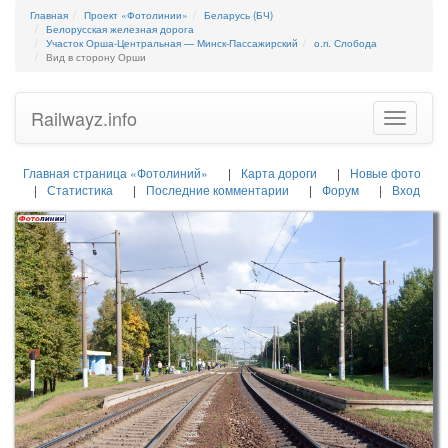
Главная
Проект «Фотолинии»
Беларусь (БЧ)
Белорусская железная дорога
Участок Орша-Центральная — Минск-Пассажирский
о.п. Слобода
Вид в сторону Орши
Railwayz.info
Toggle
navigatio
Главная страница «Фотолиний»
Карта дороги
Новые фото
Статистика
Последние комментарии
Форум
Вход