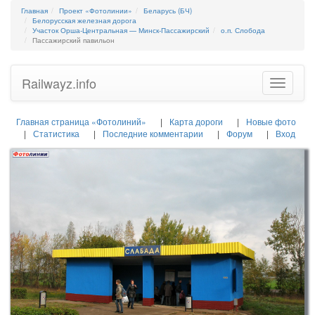
Главная
Проект «Фотолинии»
Беларусь (БЧ)
Белорусская железная дорога
Участок Орша-Центральная — Минск-Пассажирский
о.п. Слобода
Пассажирский павильон
Railwayz.info
Toggle
navigatio
Главная страница «Фотолиний»
Карта дороги
Новые фото
Статистика
Последние комментарии
Форум
Вход