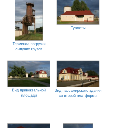
Туалеты
Терминал погрузки
сыпучих грузов
Вид привокзальной
Вид пассажирского здания
площади
со второй платформы