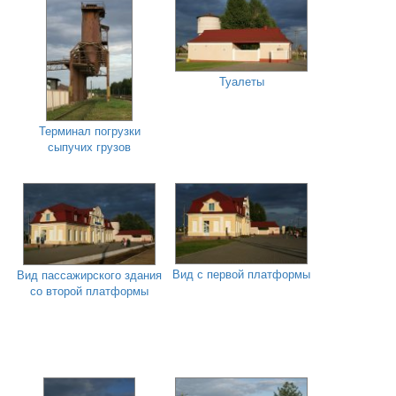
Туалеты
Терминал погрузки
сыпучих грузов
Вид с первой платформы
Вид пассажирского здания
со второй платформы