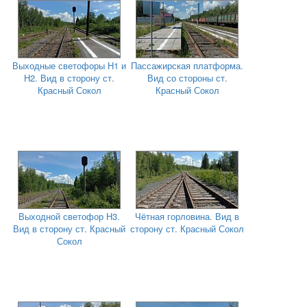
Выходные светофоры Н1 и
Пассажирская платформа.
Н2. Вид в сторону ст.
Вид со стороны ст.
Красный Сокол
Красный Сокол
Выходной светофор Н3.
Чётная горловина. Вид в
Вид в сторону ст. Красный
сторону ст. Красный Сокол
Сокол