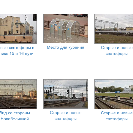
Место для курения
вые светофоры в
Старые и новые
пике 15 и 16 пути
светофоры
Старые и новые
Вид со стороны
Старые и новые
светофоры
Новобелицкой
светофоры