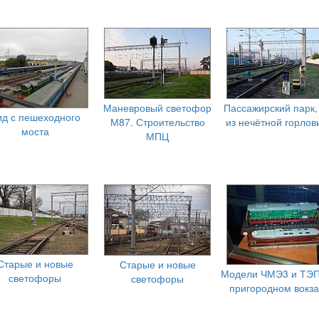
Маневровый светофор
Пассажирский парк,
ид с пешеходного
М87. Строительство
из нечётной горлов
моста
МПЦ
Старые и новые
Старые и новые
Модели ЧМЭ3 и ТЭП
светофоры
светофоры
пригородном вокз