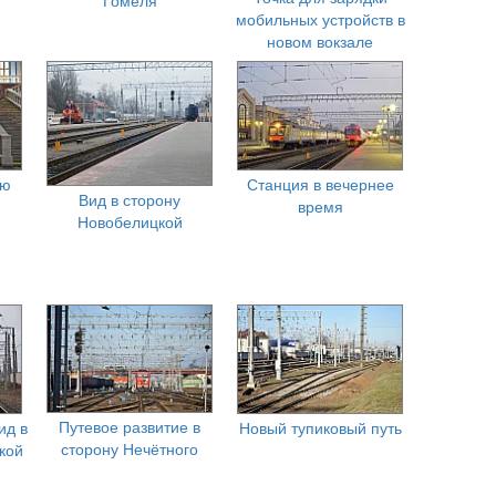
мобильных устройств в
новом вокзале
ню
Станция в вечернее
Вид в сторону
время
Новобелицкой
Путевое развитие в
ид в
Новый тупиковый путь
сторону Нечётного
кой