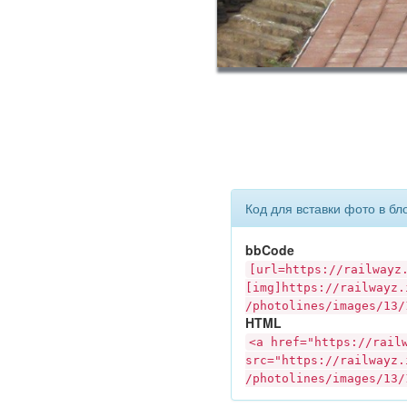
Код для вставки фото в бл
bbCode
[url=https://
railwayz
[img]https://
railwayz.
/photolines/images/13/
HTML
<a href="https://
rail
src="https://
railwayz.
/photolines/images/13/