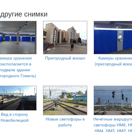
 другие снимки
амера хранения
Пригородный вокзал
Камеры хранени
располагается в
(пригородный вокз
подвале здания
городного Гомель)
Вид в сторону
Новые светофоры в
Нечётные маршрут
Новобелицкой
работе
светофоры НМ6, Н
НМ4, НМ3, НМ2, 