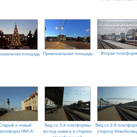
Вторая платфор
Привокзальная площадь
окзальная площадь
Старый и новый
Вид со 2-й платформы
Вид со 2-й платфор
ветофоры НМ1А
из-под навеса в сторону
сторону Новобелиц
Новобелицкой