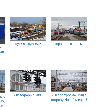
Пути завода ВСЗ
Первая платформа
я
ал)
Светофоры ЧМ5Б
2-я платформа. Вид в
ные
сторону Новобелицкой
М5,
НМ1