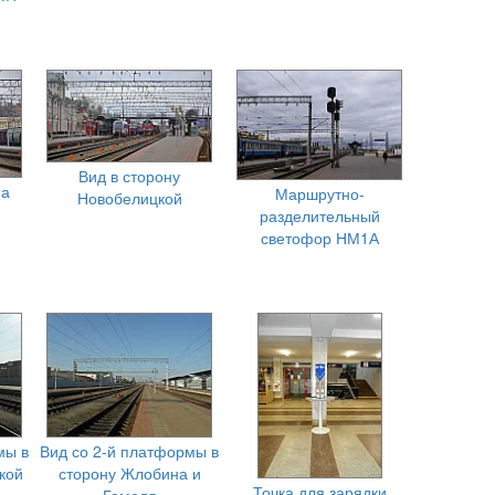
Вид в сторону
ма
Маршрутно-
Новобелицкой
разделительный
светофор НМ1А
мы в
Вид со 2-й платформы в
кой
сторону Жлобина и
Точка для зарядки
Гомеля