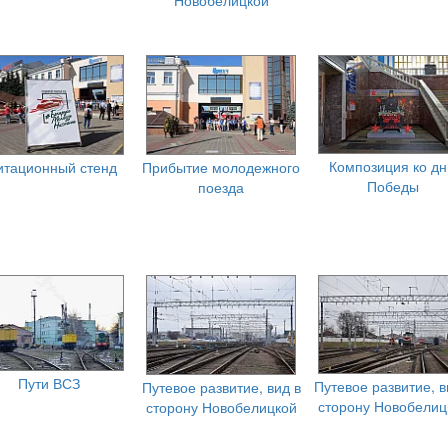
Композиция ко д
итационный стенд
Прибытие молодежного
Победы
поезда
Пути ВСЗ
Путевое развитие, в
Путевое развитие, вид в
сторону Новобелиц
сторону Новобелицкой