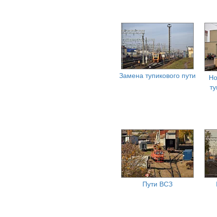
Замена тупикового пути
Но
ту
Пути ВСЗ