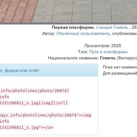
Первая платформа
,
станция Гомель
,
28
Автор:
Удалённый пользователь
, опубликова
Просмотров: 2525
Тэги:
Пути и платформы
Национальное название:
Гомель
(Белорусс
Пока нет коммен
ог, форум или отчёт
Для размещений
.info
/photolines/photo/26874]
info
1331396811_s.jpg[/img][/url]
wayz.info
/photolines/photo/26874"><img
info
1331396811_s.jpg"></a>