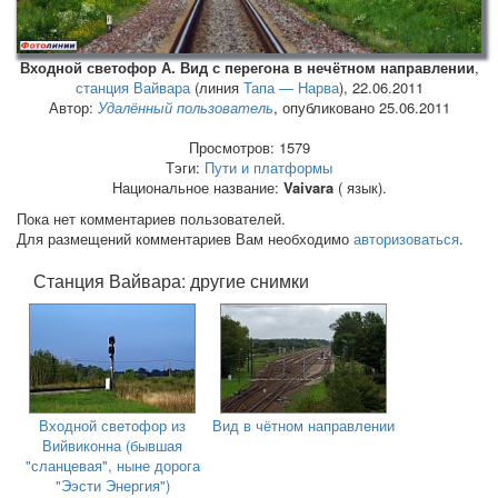
Входной светофор А. Вид с перегона в нечётном направлении
,
станция Вайвара
(линия
Тапа — Нарва
),
22.06.2011
Автор:
Удалённый пользователь
, опубликовано 25.06.2011
Просмотров: 1579
Тэги:
Пути и платформы
Национальное название:
Vaivara
( язык).
Пока нет комментариев пользователей.
Для размещений комментариев Вам необходимо
авторизоваться
.
Станция Вайвара: другие снимки
Входной светофор из
Вид в чётном направлении
Вийвиконна (бывшая
"сланцевая", ныне дорога
"Ээсти Энергия")