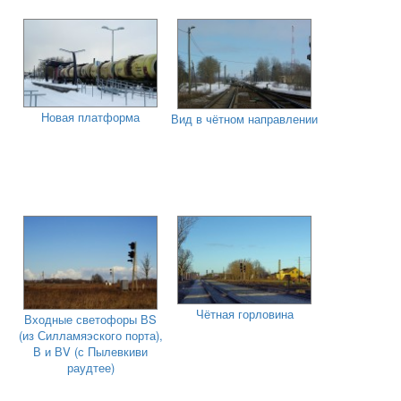
Новая платформа
Вид в чётном направлении
Чётная горловина
Входные светофоры ВS
(из Силламяэского порта),
В и ВV (с Пылевкиви
раудтее)