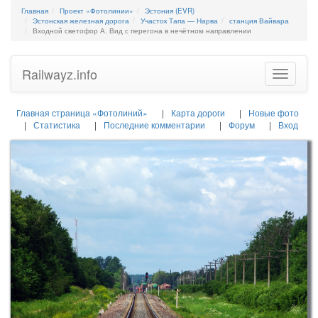
Главная
Проект «Фотолинии»
Эстония (EVR)
Эстонская железная дорога
Участок Тапа — Нарва
станция Вайвара
Входной светофор А. Вид с перегона в нечётном направлении
Railwayz.info
Toggle
navigatio
Главная страница «Фотолиний»
Карта дороги
Новые фото
Статистика
Последние комментарии
Форум
Вход