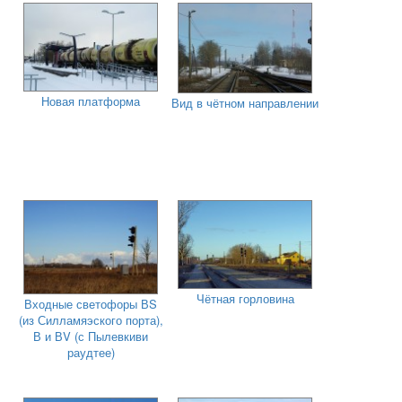
Новая платформа
Вид в чётном направлении
Чётная горловина
Входные светофоры ВS
(из Силламяэского порта),
В и ВV (с Пылевкиви
раудтее)