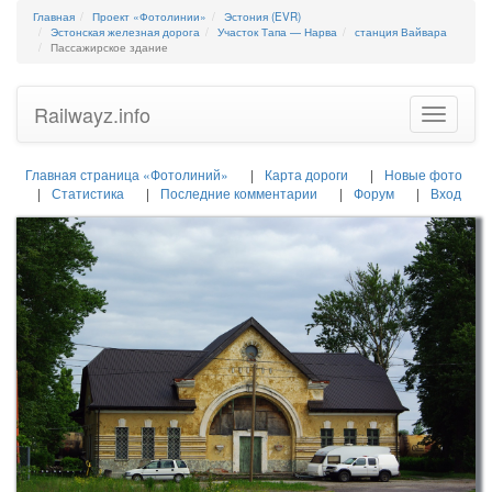
Главная
Проект «Фотолинии»
Эстония (EVR)
Эстонская железная дорога
Участок Тапа — Нарва
станция Вайвара
Пассажирское здание
Railwayz.info
Toggle
navigatio
Главная страница «Фотолиний»
Карта дороги
Новые фото
Статистика
Последние комментарии
Форум
Вход