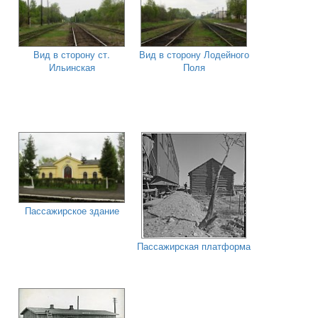
Вид в сторону ст.
Вид в сторону Лодейного
Ильинская
Поля
Пассажирское здание
Пассажирская платформа