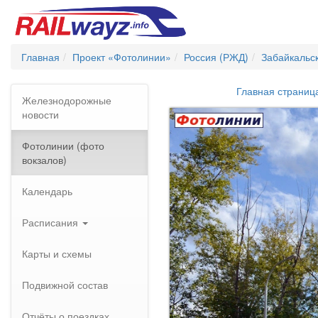
Главная
Проект «Фотолинии»
Россия (РЖД)
Забайкальс
Главная страниц
Железнодорожные
новости
Фотолинии (фото
вокзалов)
Календарь
Расписания
Карты и схемы
Подвижной состав
Отчёты о поездках