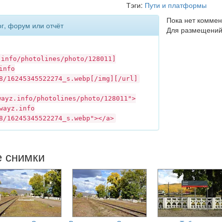
Тэги:
Пути и платформы
Пока нет коммен
ог, форум или отчёт
Для размещений
.info
/photolines/photo/128011]
info
8/16245345522274_s.webp[/img][/url]
wayz.info
/photolines/photo/128011">
wayz.info
8/16245345522274_s.webp"></a>
е снимки