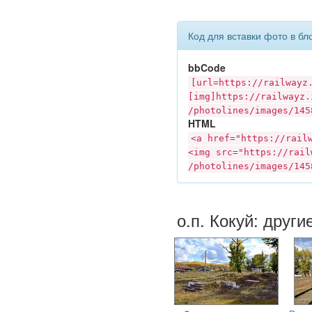
Код для вставки фото в бл
bbCode
[url=https://
railwayz
[img]https://
railwayz.
/photolines/images/145
HTML
<a href="https://
rail
<img src="https://
rail
/photolines/images/145
о.п. Кокуй: други