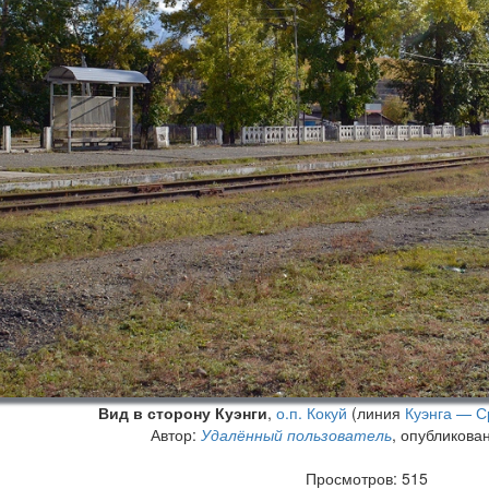
Вид в сторону Куэнги
,
о.п. Кокуй
(линия
Куэнга — С
Автор:
Удалённый пользователь
, опубликова
Просмотров: 515