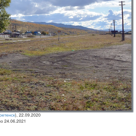
ретенск
),
22.09.2020
но 24.06.2021