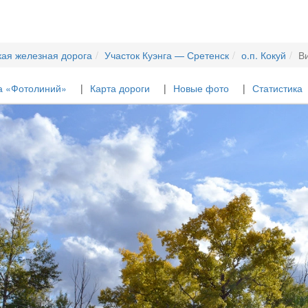
кая железная дорога
Участок Куэнга — Сретенск
о.п. Кокуй
Ви
а «Фотолиний»
Карта дороги
Новые фото
Статистика