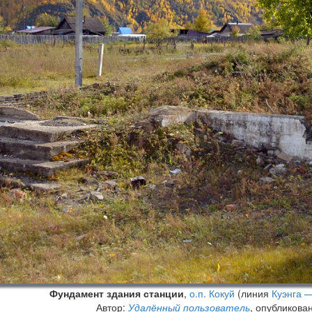
Фундамент здания станции
,
о.п. Кокуй
(линия
Куэнга 
Автор:
Удалённый пользователь
, опубликова