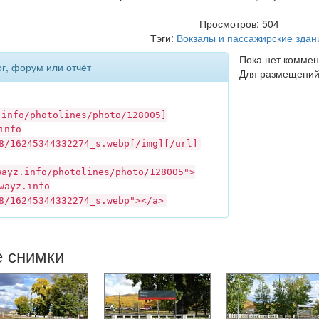
Просмотров: 504
Тэги:
Вокзалы и пассажирские здан
Пока нет коммен
ог, форум или отчёт
Для размещений
.info
/photolines/photo/128005]
info
8/16245344332274_s.webp[/img][/url]
wayz.info
/photolines/photo/128005">
wayz.info
8/16245344332274_s.webp"></a>
е снимки