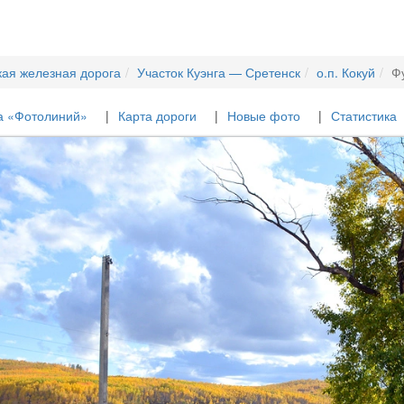
кая железная дорога
Участок Куэнга — Сретенск
о.п. Кокуй
Ф
а «Фотолиний»
Карта дороги
Новые фото
Статистика