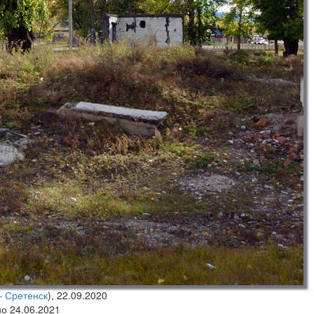
— Сретенск
),
22.09.2020
но 24.06.2021