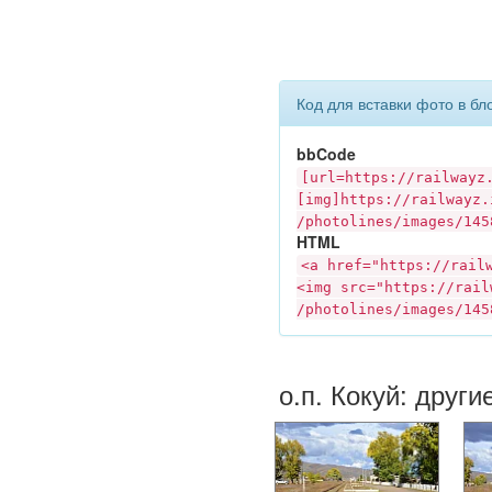
Код для вставки фото в бл
bbCode
[url=https://
railwayz
[img]https://
railwayz.
/photolines/images/145
HTML
<a href="https://
rail
<img src="https://
rail
/photolines/images/145
о.п. Кокуй: други