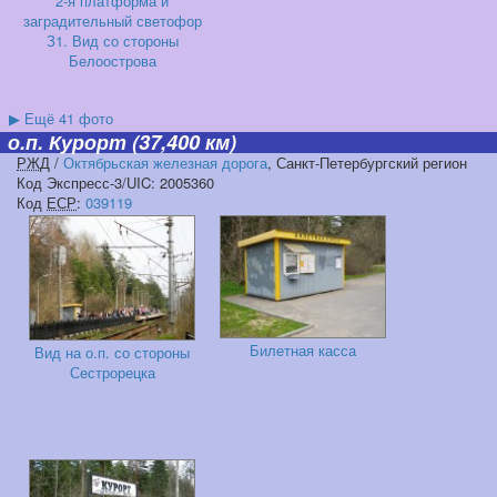
2-я платформа и
заградительный светофор
З1. Вид со стороны
Белоострова
▶
Ещё 41 фото
о.п. Курорт
(37,400 км)
РЖД
/
Октябрьская железная дорога
, Санкт-Петербургский регион
Код Экспресс-3/UIC: 2005360
Код
ЕСР
:
039119
Билетная касса
Вид на о.п. со стороны
Сестрорецка