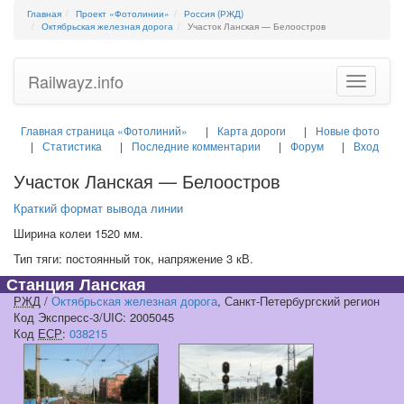
Главная
Проект «Фотолинии»
Россия (РЖД)
Октябрьская железная дорога
Участок Ланская — Белоостров
Railwayz.info
Toggle
navigatio
Главная страница «Фотолиний»
Карта дороги
Новые фото
Статистика
Последние комментарии
Форум
Вход
Участок Ланская — Белоостров
Краткий формат вывода линии
Ширина колеи 1520 мм.
Тип тяги: постоянный ток, напряжение 3 кВ.
Станция Ланская
РЖД
/
Октябрьская железная дорога
, Санкт-Петербургский регион
Код Экспресс-3/UIC: 2005045
Код
ЕСР
:
038215