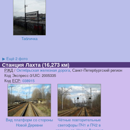
Табличка
▶
Ещё 2 фото
Станция Лахта
(16,273 км)
РЖД
/
Октябрьская железная дорога
, Санкт-Петербургский регион
Код Экспресс-3/UIC: 2005335
Код
ЕСР
:
038915
Вид платформ со стороны
Чётные повторительные
Новой Деревни
светофоры ПЧ1 и ПЧ2 в