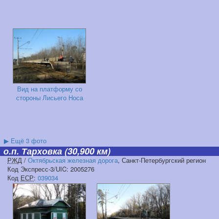
Вид на платформу со
стороны Лисьего Носа
▶
Ещё 3 фото
о.п. Тарховка
(30,900 км)
РЖД
/
Октябрьская железная дорога
, Санкт-Петербургский регион
Код Экспресс-3/UIC: 2005276
Код
ЕСР
:
039034