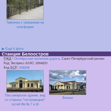
Табличка с названием на
платформе
▶
Ещё 5 фото
Станция Белоостров
РЖД
/
Октябрьская железная дорога
, Санкт-Петербургский регион
Код Экспресс-3/UIC: 2004231
Код
ЕСР
:
039208
Пассажирское здание, вид
Вокзал
со стороны "сестрорецких"
путей (№ № 7 и 9)