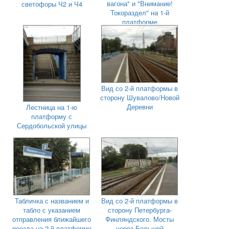
вагона" и "Внимание!
светофоры Ч2 и Ч4
Токораздел" на 1-й
платформе
Вид со 2-й платформы в
сторону Шувалово/Новой
Деревни
Лестница на 1-ю
платформу с
Сердобольской улицы
Табличка с названием и
Вид со 2-й платформы в
табло с указанием
сторону Петербурга-
отправления ближайшего
Финляндского. Мосты
поезда на 2-й платформе
через Большой