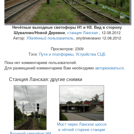
Нечётные выходные светофоры Н1 и Н3. Вид в сторону
Шувалово/Новой Деревни
,
станция Ланская
,
12.08.2012
Автор:
Удалённый пользователь
, опубликовано 12.08.2012
Просмотров: 2309
Тэги:
Пути и платформы
,
Устройства СЦБ
Пока нет комментариев пользователей.
Для размещений комментариев Вам необходимо
авторизоваться
.
Станция Ланская: другие снимки
Мост через Ланское шоссе
в чётной стороне станции
Входной светофор ЧН