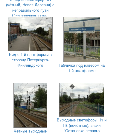
(чётный, Новая Деревня) с
неправильного пути
Сестрорецкого хода
Вид с 1-й платформы в
сторону Петербурга-
Финляндского
Табличка под навесом на
1-й платформе
Выходные светофоры Н1 и
Н3 (нечётные), знаки
"Остановка первого
Чётные выходные