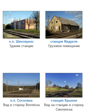
о.п. Шенлаукис
станция Видукле
Здание станции
Грузовое помещение
о.п. Сосновка
станция Крынки
Вид в сторону Витебска
Вид на станцию в сторону
Смоленска