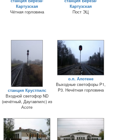
станция Берёза-
станция Берёза-
Картузская
Картузская
Чётная горловина
Пост ЭЦ
о.п. Алотене
Выходные светофоры P1,
P3. Нечётная горловина
станция Крустпилс
Входной светофор ND
(нечётный, Даугавпилс) из
Асоте