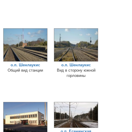
о.п. Шенлаукис
о.п. Шенлаукис
Общий вид станции
Вид в сторону южной
горловины
о.п. Есенинская