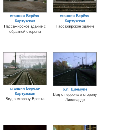
станция Берёза-
станция Берёза-
Картузская
Картузская
Пассажирское здание с
Пассажирское здание
обратной стороны
станция Берёза-
о.п. Циемупе
Картузская
Вид с перрона в сторону
Вид в сторону Бреста
Лиелварде