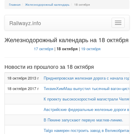
Главная
Железнодорожный календарь
18 октября
Railwayz.info
Toggle
navigatio
Железнодорожный календарь на 18 октября
17 октября
|
18 октября
|
19 октября
Новости из прошлого за 18 октября
18 октября 2013 г
Приднепровская железная дорога с начала года 
18 октября 2017 г
ТихвинХимМаш выпустил тысячный вагон-цистерн
К проекту высокоскоростной магистрали Челябин
Австрийские федеральные железные дороги внес
В Пекине запускают первую маглев-линию.
Talgo намерен построить завод в Великобритании