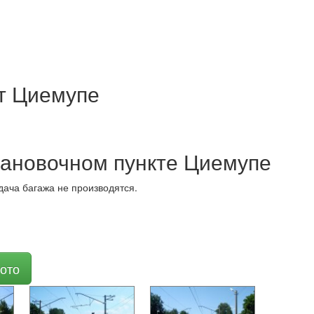
т Циемупе
тановочном пункте Циемупе
дача багажа не производятся.
ото