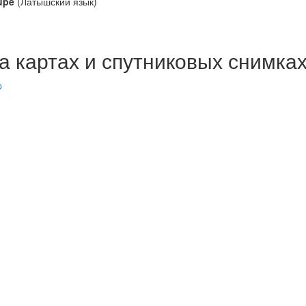
upe
(Латышский язык)
на картах и спутниковых снимка
p