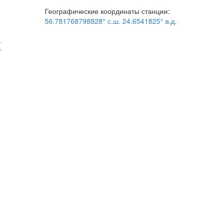
Географические координаты станции:
56.781768798828° с.ш. 24.6541825° в.д.
х