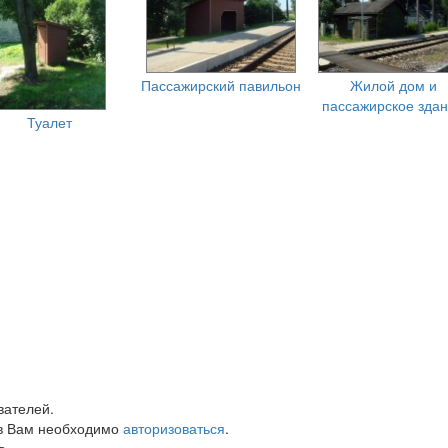
Пассажирский павильон
Жилой дом и
пассажирское зда
Туалет
вателей.
в Вам необходимо
авторизоваться
.