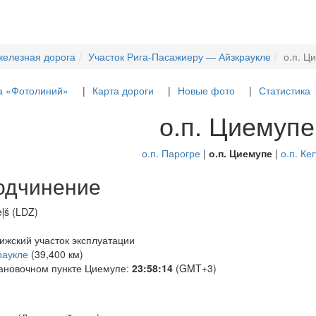
железная дорога
Участок Рига-Пасажиеру — Айзкраукле
о.п. Ц
а «Фотолиний»
Карта дороги
Новые фото
Статистика
о.п. Циемупе
о.п. Парогре
|
о.п. Циемупе
|
о.п. Ке
одчинение
eļš (LDZ)
Рижский участок эксплуатации
раукле
(39,400 км)
тановочном пункте Циемупе:
23:58:15
(GMT+3)