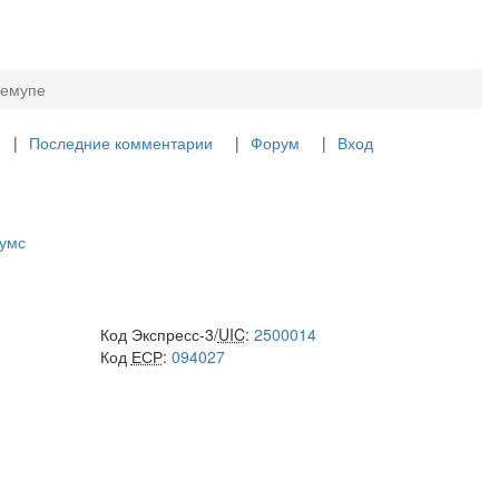
иемупе
Последние комментарии
Форум
Вход
гумс
Код Экспресс-3/
UIC
:
2500014
Код
ЕСР
:
094027