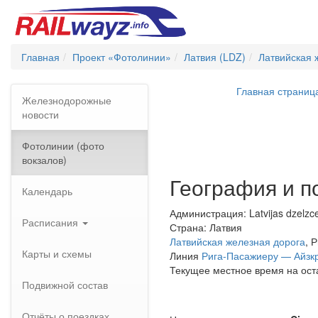
Главная
Проект «Фотолинии»
Латвия (LDZ)
Латвийская 
Главная страниц
Железнодорожные
новости
Фотолинии (фото
вокзалов)
География и п
Календарь
Администрация: Latvijas dzelzc
Расписания
Страна: Латвия
Латвийская железная дорога
, 
Карты и схемы
Линия
Рига-Пасажиеру — Айзк
Текущее местное время на ос
Подвижной состав
Отчёты о поездках