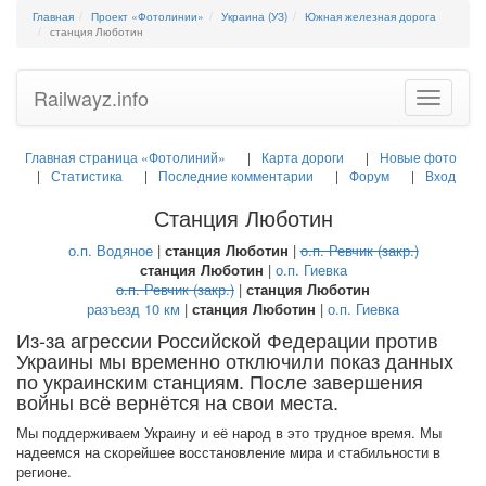
Главная
Проект «Фотолинии»
Украина (УЗ)
Южная железная дорога
станция Люботин
Railwayz.info
Toggle
navigatio
Главная страница «Фотолиний»
Карта дороги
Новые фото
Статистика
Последние комментарии
Форум
Вход
Станция Люботин
о.п. Водяное
|
станция Люботин
|
о.п. Ревчик (закр.)
станция Люботин
|
о.п. Гиевка
о.п. Ревчик (закр.)
|
станция Люботин
разъезд 10 км
|
станция Люботин
|
о.п. Гиевка
Из-за агрессии Российской Федерации против
Украины мы временно отключили показ данных
по украинским станциям. После завершения
войны всё вернётся на свои места.
Мы поддерживаем Украину и её народ в это трудное время. Мы
надеемся на скорейшее восстановление мира и стабильности в
регионе.