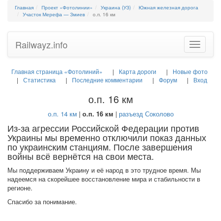
Главная
Проект «Фотолинии»
Украина (УЗ)
Южная железная дорога
Участок Мерефа — Змиев
о.п. 16 км
Railwayz.info
Toggle
navigatio
Главная страница «Фотолиний»
Карта дороги
Новые фото
Статистика
Последние комментарии
Форум
Вход
о.п. 16 км
о.п. 14 км
|
о.п. 16 км
|
разъезд Соколово
Из-за агрессии Российской Федерации против
Украины мы временно отключили показ данных
по украинским станциям. После завершения
войны всё вернётся на свои места.
Мы поддерживаем Украину и её народ в это трудное время. Мы
надеемся на скорейшее восстановление мира и стабильности в
регионе.
Спасибо за понимание.