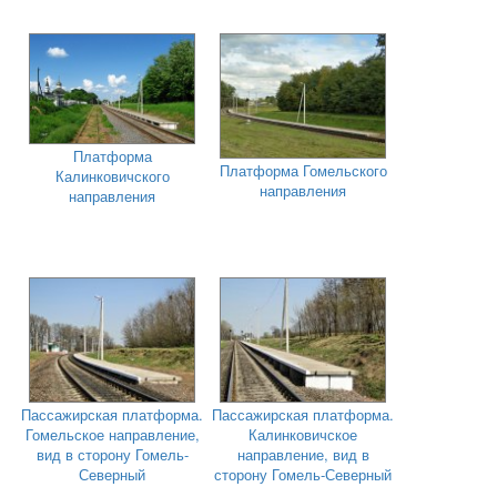
Платформа
Платформа Гомельского
Калинковичского
направления
направления
Пассажирская платформа.
Пассажирская платформа.
Гомельское направление,
Калинковичское
вид в сторону Гомель-
направление, вид в
Северный
сторону Гомель-Северный