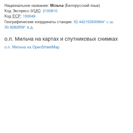
Национальное название:
Мільча
(Белорусский язык)
Код Экспресс-3/
UIC
:
2100810
Код
ЕСР
:
150049
Географические координаты станции:
52.442153930664° с.ш.
30.9282659° в.д.
о.п. Мильча на картах и спутниковых снимках
о.п. Мильча на OpenStreetMap