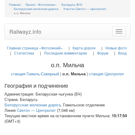
Главная
Проект «Фотолинии»
Беларусь (БЧ)
Белорусская железная дорога
Участок Светоч — Центролит
о.п. Мильча
Railwayz.info
Toggle
navigatio
Главная страница «Фотолиний»
Карта дороги
Новые фото
Статистика
Последние комментарии
Форум
Вход
о.п. Мильча
станция Гомель-Северный
|
о.п. Мильча
|
станция Центролит
География и подчинение
Администрация: Беларуская чыгунка (БЧ)
Страна: Беларусь
Белорусская железная дорога
, Гомельское отделение
Линия
Светоч — Центролит
(7,046 км)
Текущее местное время на остановочном пункте Мильча:
15:17:55
(GMT+3)